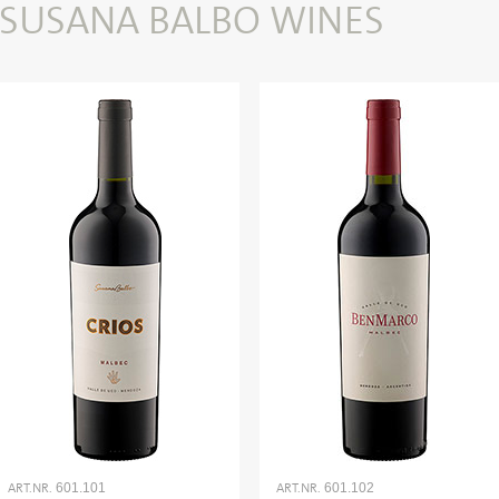
 SUSANA BALBO WINES
ART.NR.
ART.NR.
601.101
601.102