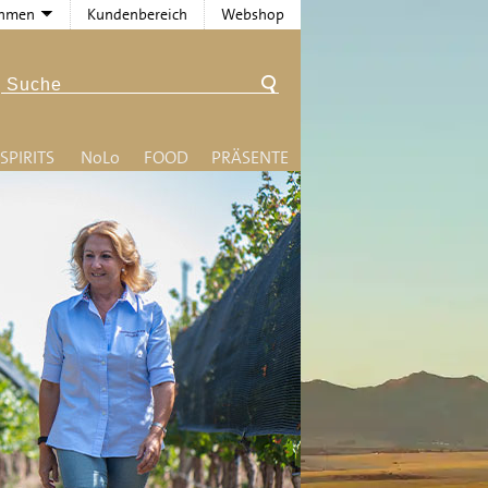
ehmen
Kundenbereich
Webshop
SPIRITS
N
o
L
o
FOOD
PRÄSENTE