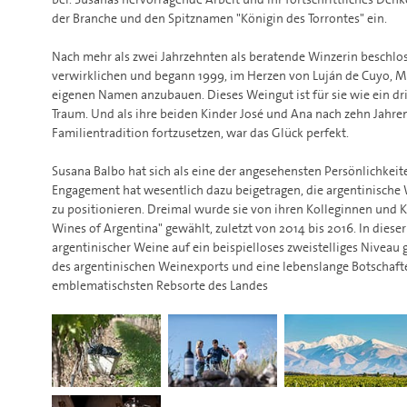
der Branche und den Spitznamen "Königin des Torrontes" ein.
Nach mehr als zwei Jahrzehnten als beratende Winzerin beschlos
verwirklichen und begann 1999, im Herzen von Luján de Cuyo, 
eigenen Namen anzubauen. Dieses Weingut ist für sie wie ein dr
Traum. Und als ihre beiden Kinder José und Ana nach zehn Jahren
Familientradition fortzusetzen, war das Glück perfekt.
Susana Balbo hat sich als eine der angesehensten Persönlichkeite
Engagement hat wesentlich dazu beigetragen, die argentinische 
zu positionieren. Dreimal wurde sie von ihren Kolleginnen und K
Wines of Argentina" gewählt, zuletzt von 2014 bis 2016. In dieser
argentinischer Weine auf ein beispielloses zweistelliges Niveau 
des argentinischen Weinexports und eine lebenslange Botschafte
emblematischsten Rebsorte des Landes