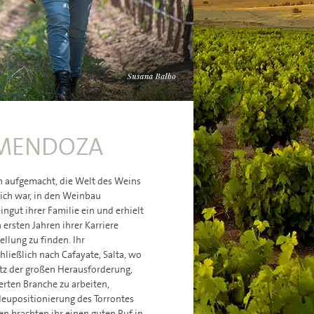
 MENDOZA
ch aufgemacht, die Welt des Weins
glich war, in den Weinbau
ingut ihrer Familie ein und erhielt
n ersten Jahren ihrer Karriere
llung zu finden. Ihr
hließlich nach Cafayate, Salta, wo
otz der großen Herausforderung,
erten Branche zu arbeiten,
Neupositionierung des Torrontes
en brachten ihr einen guten Ruf in