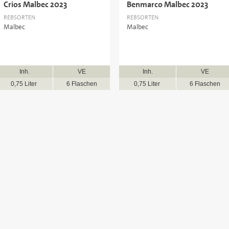
Crios Malbec 2023
Benmarco Malbec 2023
REBSORTEN
REBSORTEN
Malbec
Malbec
Inh.
VE
Inh.
VE
0,75 Liter
6 Flaschen
0,75 Liter
6 Flaschen