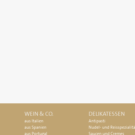
WEIN & CO.
DELIKATESSEN
aus Italien
Antipasti
aus Spanien
Nudel- und Reisspezialit
aus Portugal
Saucen und Cremes