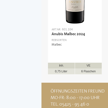
ART.NR.
601.104
Anubis Malbec 2024
REBSORTEN
Malbec
Inh.
VE
0,75 Liter
6 Flaschen
ÖFFNUNGSZEITEN FREUND
MO-FR: 8:00 - 17:00 UHR
TEL. 05425 - 95 46 0