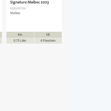
Signature Malbec 2023
REBSORTEN
Malbec
Inh.
VE
0,75 Liter
6 Flaschen