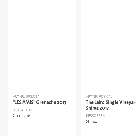
ART.NR.
ART.NR.
603.044
603.046
"LES AMIS" Grenache 2017
The Laird Single Vineya
Shiraz 2017
REBSORTEN
Grenache
REBSORTEN
Shiraz