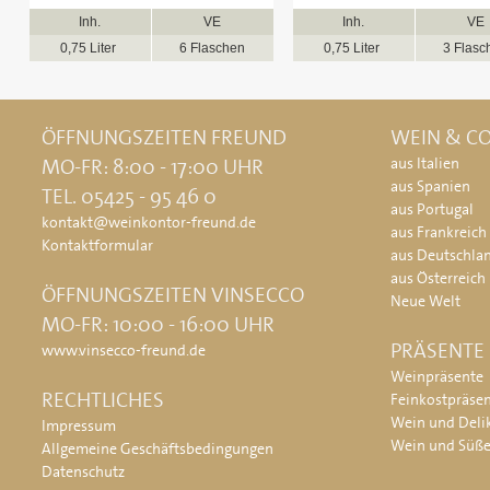
Inh.
VE
Inh.
VE
0,75 Liter
6 Flaschen
0,75 Liter
3 Flasc
ÖFFNUNGSZEITEN FREUND
WEIN & CO
MO-FR: 8:00 - 17:00 UHR
aus Italien
aus Spanien
TEL. 05425 - 95 46 0
aus Portugal
kontakt@weinkontor-freund.de
aus Frankreich
Kontaktformular
aus Deutschla
aus Österreich
ÖFFNUNGSZEITEN VINSECCO
Neue Welt
MO-FR: 10:00 - 16:00 UHR
PRÄSENTE
www.vinsecco-freund.de
Weinpräsente
RECHTLICHES
Feinkostpräse
Wein und Deli
Impressum
Wein und Süß
Allgemeine Geschäftsbedingungen
Datenschutz