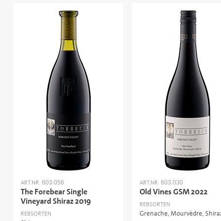
ART.NR.
ART.NR.
603.056
603.030
The Forebear Single
Old Vines GSM 2022
Vineyard Shiraz 2019
REBSORTEN
Grenache, Mourvèdre, Shira
REBSORTEN