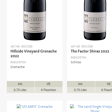
ART.NR.
ART.NR.
603.036
603.038
Hillside Vineyard Grenache
The Factor Shiraz 2022
2022
REBSORTEN
Schiras
REBSORTEN
Grenache
Inh.
VE
Inh.
VE
0,75 Liter
6 Flaschen
0,75 Liter
6 Flasc