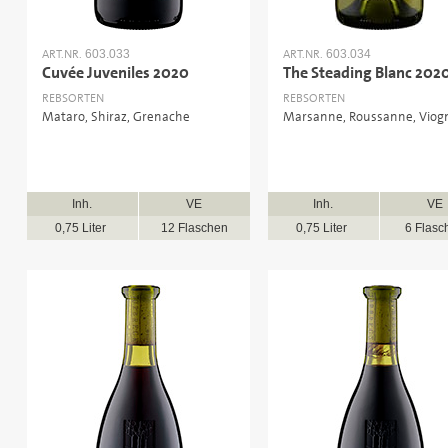
ART.NR.
ART.NR.
603.033
603.034
Cuvée Juveniles 2020
The Steading Blanc 202
REBSORTEN
REBSORTEN
Mataro, Shiraz, Grenache
Marsanne, Roussanne, Viogn
Inh.
VE
Inh.
VE
0,75 Liter
12 Flaschen
0,75 Liter
6 Flasc