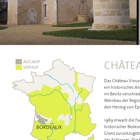
CHÂTEA
Das Château Vieux 
ein historisches A
im Besitz verschie
Weinbau der Region
den Herzog von Ép
1989 erwarb die F
historischer Bedeu
Glanz zurückzugeb
des Schlosses. Die