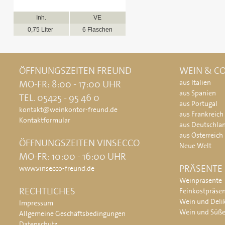
Inh.
VE
0,75 Liter
6 Flaschen
ÖFFNUNGSZEITEN FREUND
WEIN & CO
MO-FR: 8:00 - 17:00 UHR
aus Italien
aus Spanien
TEL. 05425 - 95 46 0
aus Portugal
kontakt@weinkontor-freund.de
aus Frankreich
Kontaktformular
aus Deutschla
aus Österreich
ÖFFNUNGSZEITEN VINSECCO
Neue Welt
MO-FR: 10:00 - 16:00 UHR
PRÄSENTE
www.vinsecco-freund.de
Weinpräsente
RECHTLICHES
Feinkostpräse
Wein und Deli
Impressum
Wein und Süß
Allgemeine Geschäftsbedingungen
Datenschutz