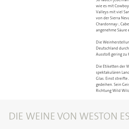
wie es mit Cowboy 
Valleys mit viel S
von der Sierra Nev
Chardonnay-, Caber
angenehme Säure e
Die Weinherstellun
Deutschland durch
Ausstoß gering zu 
Die Etiketten der
spektakulären Land
Glas. Einst streif
gedeihen. Sein Geis
Richtung Wild Wil
DIE WEINE VON WESTON E