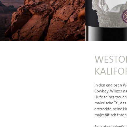
WESTON
KALIFO
In den endlosen Wei
Cowboy-Winzer name
Hufe seines treuen
malerische Tal, da
erstreckte, seine 
majestätisch thron
So lauten jedenfal