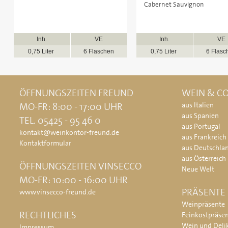
Cabernet Sauvignon
Inh.
VE
Inh.
VE
0,75 Liter
6 Flaschen
0,75 Liter
6 Flasc
ÖFFNUNGSZEITEN FREUND
WEIN & CO
MO-FR: 8:00 - 17:00 UHR
aus Italien
aus Spanien
TEL. 05425 - 95 46 0
aus Portugal
kontakt@weinkontor-freund.de
aus Frankreich
Kontaktformular
aus Deutschla
aus Österreich
ÖFFNUNGSZEITEN VINSECCO
Neue Welt
MO-FR: 10:00 - 16:00 UHR
PRÄSENTE
www.vinsecco-freund.de
Weinpräsente
RECHTLICHES
Feinkostpräse
Wein und Deli
Impressum