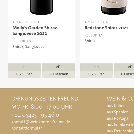
ART.NR.
ART.NR.
603.070
603.071
Molly's Garden Shiraz-
Redstone Shiraz 2021
Sangiovese 2022
REBSORTEN
Shiraz
REBSORTEN
Shiraz, Sangiovese
Inh.
VE
Inh.
VE
0,75 Liter
12 Flaschen
0,75 Liter
6 Flasc
ÖFFNUNGSZEITEN FREUND
WEIN & CO
MO-FR: 8:00 - 17:00 UHR
aus Italien
aus Spanien
TEL. 05425 - 95 46 0
aus Portugal
kontakt@weinkontor-freund.de
aus Frankreich
Kontaktformular
aus Deutschla