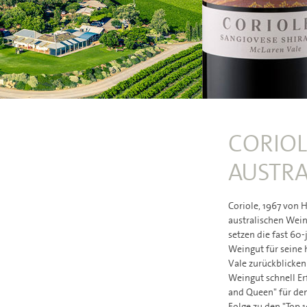
CORIOL
AUSTRA
Coriole, 1967 von 
australischen Wein
setzen die fast 60
Weingut für seine 
Vale zurückblicken
Weingut schnell Erf
and Queen" für den
Folge zu den "Top 