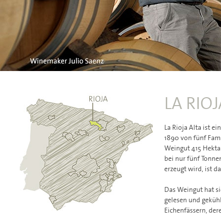
LA RIOJ
La Rioja Alta ist 
1890 von fünf Fami
Weingut 415 Hektar
bei nur fünf Tonnen
erzeugt wird, ist d
Das Weingut hat si
gelesen und gekühl
Eichenfässern, der