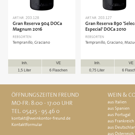
ART.NR.
ART.NR.
203.128
203.127
Gran Reserva 904 DOCa
Gran Reserva 890 'Selec
Magnum 2016
Especial' DOCa 2010
REBSORTEN
REBSORTEN
Tempranillo, Graciano
Tempranillo, Graciano, Mazu
Inh.
VE
Inh.
VE
1,5 Liter
6 Flaschen
0,75 Liter
6 Flasc
ÖFFNUNGSZEITEN FREUND
WEIN & CO
MO-FR: 8:00 - 17:00 UHR
aus Italien
aus Spanien
TEL. 05425 - 95 46 0
aus Portugal
kontakt@weinkontor-freund.de
aus Frankreich
Kontaktformular
aus Deutschla
aus Österreich