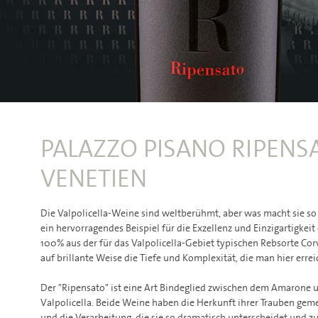
PALAZZO PISANO RIPENSA
VENETIEN
Die Valpolicella-Weine sind weltberühmt, aber was macht sie so 
ein hervorragendes Beispiel für die Exzellenz und Einzigartigkeit
100% aus der für das Valpolicella-Gebiet typischen Rebsorte Corv
auf brillante Weise die Tiefe und Komplexität, die man hier erre
Der "Ripensato" ist eine Art Bindeglied zwischen dem Amarone
Valpolicella. Beide Weine haben die Herkunft ihrer Trauben gem
und die Verarbeitung, die sie so dramatisch unterscheidet und z