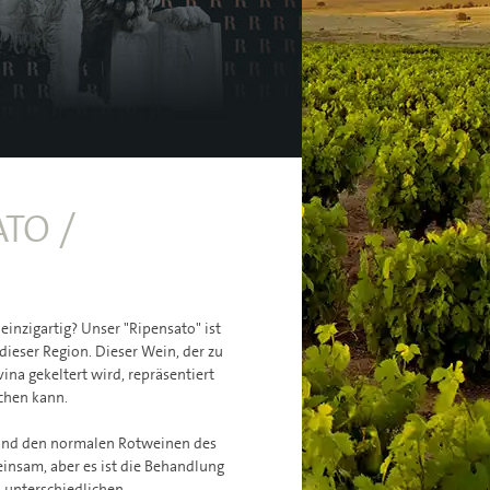
TO /
einzigartig? Unser "Ripensato" ist
 dieser Region. Dieser Wein, der zu
ina gekeltert wird, repräsentiert
ichen kann.
 und den normalen Rotweinen des
einsam, aber es ist die Behandlung
u unterschiedlichen