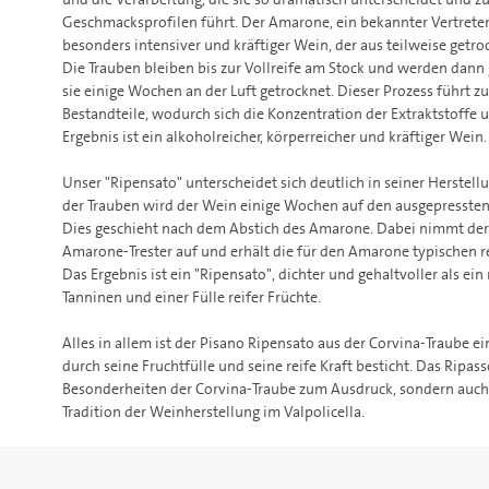
Geschmacksprofilen führt. Der Amarone, ein bekannter Vertreter 
besonders intensiver und kräftiger Wein, der aus teilweise getro
Die Trauben bleiben bis zur Vollreife am Stock und werden dann
sie einige Wochen an der Luft getrocknet. Dieser Prozess führt z
Bestandteile, wodurch sich die Konzentration der Extraktstoffe 
Ergebnis ist ein alkoholreicher, körperreicher und kräftiger Wein.
Unser "Ripensato" unterscheidet sich deutlich in seiner Herstel
der Trauben wird der Wein einige Wochen auf den ausgepresste
Dies geschieht nach dem Abstich des Amarone. Dabei nimmt der
Amarone-Trester auf und erhält die für den Amarone typischen 
Das Ergebnis ist ein "Ripensato", dichter und gehaltvoller als e
Tanninen und einer Fülle reifer Früchte.
Alles in allem ist der Pisano Ripensato aus der Corvina-Traube ei
durch seine Fruchtfülle und seine reife Kraft besticht. Das Ripas
Besonderheiten der Corvina-Traube zum Ausdruck, sondern auch 
Tradition der Weinherstellung im Valpolicella.