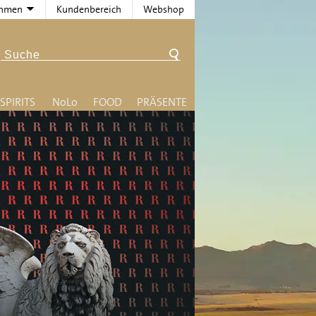
ehmen
Kundenbereich
Webshop
SPIRITS
N
o
L
o
FOOD
PRÄSENTE