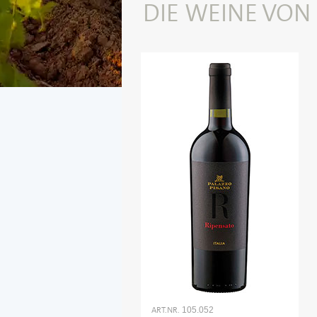
DIE WEINE VON
ART.NR.
105.052