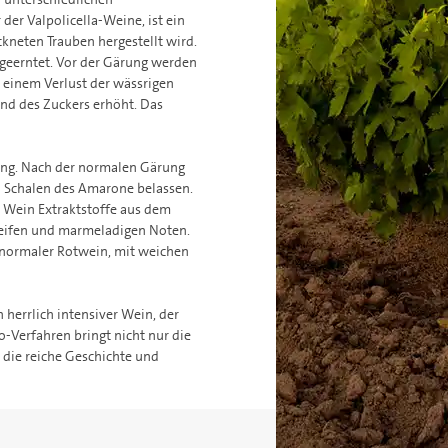
der Valpolicella-Weine, ist ein
ckneten Trauben hergestellt wird.
 geerntet. Vor der Gärung werden
u einem Verlust der wässrigen
und des Zuckers erhöht. Das
lung. Nach der normalen Gärung
n Schalen des Amarone belassen.
 Wein Extraktstoffe aus dem
reifen und marmeladigen Noten.
in normaler Rotwein, mit weichen
n herrlich intensiver Wein, der
so-Verfahren bringt nicht nur die
die reiche Geschichte und