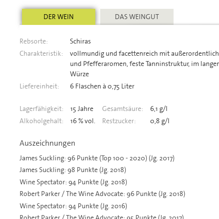
DER WEIN
DAS WEINGUT
Rebsorte:
Schiras
Charakteristik:
vollmundig und facettenreich mit außerordentlich
und Pfefferaromen, feste Tanninstruktur, im lang
Würze
Liefereinheit:
6 Flaschen à 0,75 Liter
Lagerfähigkeit:
15 Jahre
Gesamtsäure:
6,1 g/l
Alkoholgehalt:
16 % vol.
Restzucker:
0,8 g/l
Auszeichnungen
James Suckling: 96 Punkte (Top 100 - 2020) (Jg. 2017)
James Suckling: 98 Punkte (Jg. 2018)
Wine Spectator: 94 Punkte (Jg. 2018)
Robert Parker / The Wine Advocate: 96 Punkte (Jg. 2018)
Wine Spectator: 94 Punkte (Jg. 2016)
Robert Parker / The Wine Advocate: 95 Punkte (Jg. 2017)