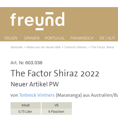
ITALIEN
SPANIEN
PORTUGAL
FRANKREICH
DE | AUT
Startseite
»
Weine aus der Neuen Welt
»
Torbreck Vintners
»
The Factor Shiraz
Art. Nr.
603.038
The Factor Shiraz 2022
Neuer Artikel PW
von
Torbreck Vintners
(Marananga) aus Australien/Ba
Inhalt
VE
0,75 Liter
6 Flaschen