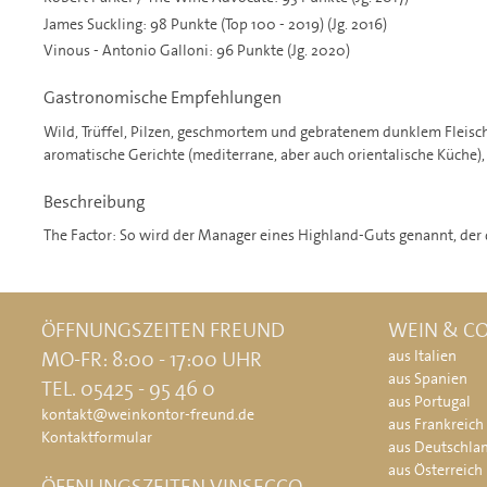
James Suckling: 98 Punkte (Top 100 - 2019) (Jg. 2016)
Vinous - Antonio Galloni: 96 Punkte (Jg. 2020)
Gastronomische Empfehlungen
Wild, Trüffel, Pilzen, geschmortem und gebratenem dunklem Fleisch
aromatische Gerichte (mediterrane, aber auch orientalische Küche)
Beschreibung
The Factor: So wird der Manager eines Highland-Guts genannt, der d
ÖFFNUNGSZEITEN FREUND
WEIN & CO
MO-FR: 8:00 - 17:00 UHR
aus Italien
aus Spanien
TEL. 05425 - 95 46 0
aus Portugal
kontakt@weinkontor-freund.de
aus Frankreich
Kontaktformular
aus Deutschla
aus Österreich
ÖFFNUNGSZEITEN VINSECCO