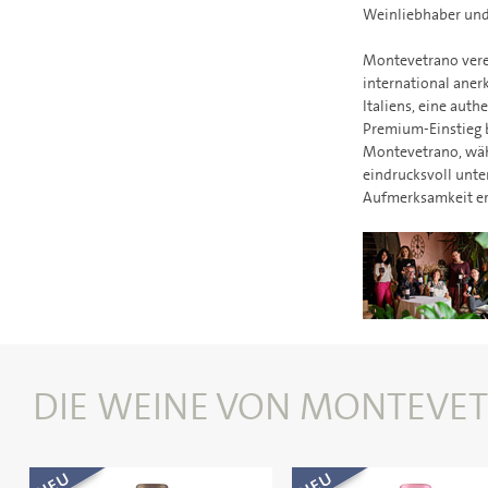
Weinliebhaber und
Montevetrano verei
international aner
Italiens, eine aut
Premium-Einstieg b
Montevetrano, währ
eindrucksvoll unte
Aufmerksamkeit erz
DIE WEINE VON MONTEVE