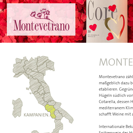
MONTE
Montevetrano zähl
maßgeblich dazu be
etablieren. Gegrün
Hügeln südlich von
Cotarella, dessen 
mediterranem Klim
schafft Weine mit 
Internationale Bek
Spitzenwein des Ha