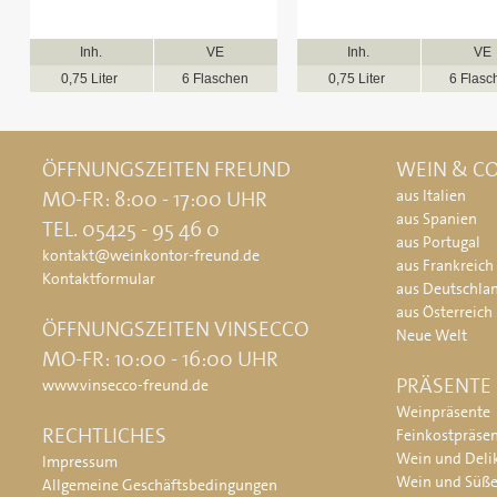
Inh.
VE
Inh.
VE
0,75 Liter
6 Flaschen
0,75 Liter
6 Flasc
ÖFFNUNGSZEITEN FREUND
WEIN & CO
MO-FR: 8:00 - 17:00 UHR
aus Italien
aus Spanien
TEL. 05425 - 95 46 0
aus Portugal
kontakt@weinkontor-freund.de
aus Frankreich
Kontaktformular
aus Deutschla
aus Österreich
ÖFFNUNGSZEITEN VINSECCO
Neue Welt
MO-FR: 10:00 - 16:00 UHR
PRÄSENTE
www.vinsecco-freund.de
Weinpräsente
RECHTLICHES
Feinkostpräse
Wein und Deli
Impressum
Wein und Süß
Allgemeine Geschäftsbedingungen