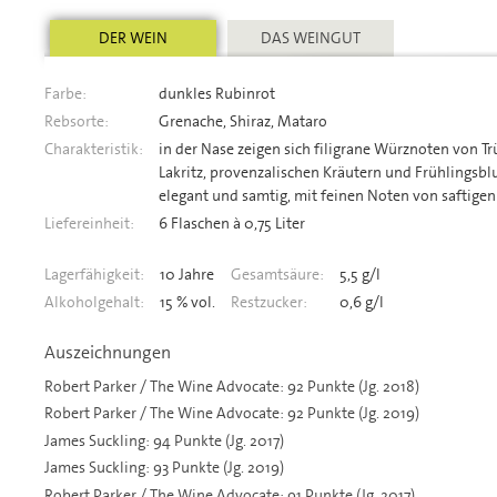
DER WEIN
DAS WEINGUT
Farbe:
dunkles Rubinrot
Rebsorte:
Grenache, Shiraz, Mataro
Charakteristik:
in der Nase zeigen sich filigrane Würznoten von Tr
Lakritz, provenzalischen Kräutern und Frühlings
elegant und samtig, mit feinen Noten von saftigen
Liefereinheit:
6 Flaschen à 0,75 Liter
Lagerfähigkeit:
10 Jahre
Gesamtsäure:
5,5 g/l
Alkoholgehalt:
15 % vol.
Restzucker:
0,6 g/l
Auszeichnungen
Robert Parker / The Wine Advocate: 92 Punkte (Jg. 2018)
Robert Parker / The Wine Advocate: 92 Punkte (Jg. 2019)
James Suckling: 94 Punkte (Jg. 2017)
James Suckling: 93 Punkte (Jg. 2019)
Robert Parker / The Wine Advocate: 91 Punkte (Jg. 2017)