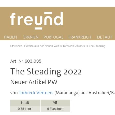
ITALIEN
SPANIEN
PORTUGAL
FRANKREICH
DE | AUT
Startseite
»
Weine aus der Neuen Welt
»
Torbreck Vintners
»
The Steading
Art. Nr.
603.035
The Steading 2022
Neuer Artikel PW
von
Torbreck Vintners
(Marananga) aus Australien/Ba
Inhalt
VE
0,75 Liter
6 Flaschen