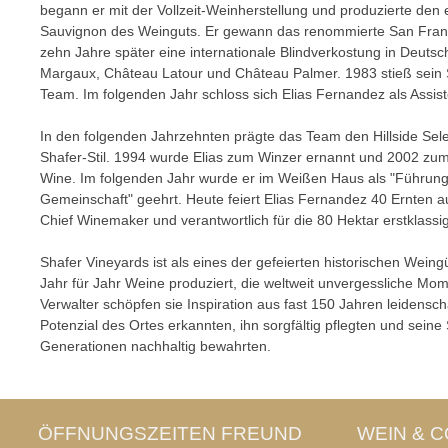
begann er mit der Vollzeit-Weinherstellung und produzierte den
Sauvignon des Weinguts. Er gewann das renommierte San Franc
zehn Jahre später eine internationale Blindverkostung in Deut
Margaux, Château Latour und Château Palmer. 1983 stieß sein
Team. Im folgenden Jahr schloss sich Elias Fernandez als Assis
In den folgenden Jahrzehnten prägte das Team den Hillside Sele
Shafer-Stil. 1994 wurde Elias zum Winzer ernannt und 2002 zu
Wine. Im folgenden Jahr wurde er im Weißen Haus als "Führungsp
Gemeinschaft" geehrt. Heute feiert Elias Fernandez 40 Ernten au
Chief Winemaker und verantwortlich für die 80 Hektar erstklass
Shafer Vineyards ist als eines der gefeierten historischen Wein
Jahr für Jahr Weine produziert, die weltweit unvergessliche Mom
Verwalter schöpfen sie Inspiration aus fast 150 Jahren leidensch
Potenzial des Ortes erkannten, ihn sorgfältig pflegten und seine
Generationen nachhaltig bewahrten.
ÖFFNUNGSZEITEN FREUND
WEIN & C