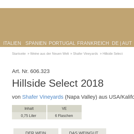
ITALIEN
SPANIEN
PORTUGAL
FRANKREICH
DE | AUT
Startseite
»
Weine aus der Neuen Welt
»
Shafer Vineyards
»
Hillside Select
Art. Nr.
606.323
Hillside Select 2018
von
Shafer Vineyards
(Napa Valley) aus USA/Kalif
Inhalt
VE
0,75 Liter
6 Flaschen
DER WEIN
DAS WEINGUT