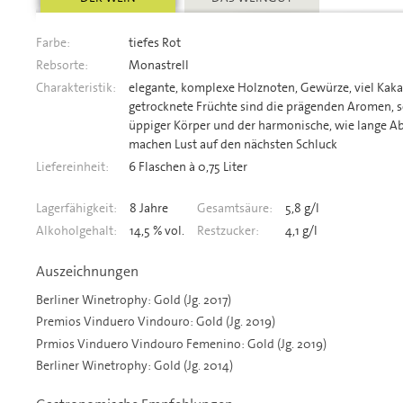
Farbe:
tiefes Rot
Rebsorte:
Monastrell
Charakteristik:
elegante, komplexe Holznoten, Gewürze, viel Kak
getrocknete Früchte sind die prägenden Aromen, s
üppiger Körper und der harmonische, wie lange A
machen Lust auf den nächsten Schluck
Liefereinheit:
6 Flaschen à 0,75 Liter
Lagerfähigkeit:
8 Jahre
Gesamtsäure:
5,8 g/l
Alkoholgehalt:
14,5 % vol.
Restzucker:
4,1 g/l
Auszeichnungen
Berliner Winetrophy: Gold (Jg. 2017)
Premios Vinduero Vindouro: Gold (Jg. 2019)
Prmios Vinduero Vindouro Femenino: Gold (Jg. 2019)
Berliner Winetrophy: Gold (Jg. 2014)