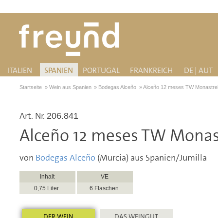
ITALIEN
SPANIEN
PORTUGAL
FRANKREICH
DE | AUT
Startseite
»
Wein aus Spanien
»
Bodegas Alceño
»
Alceño 12 meses TW Monastrell
Art. Nr.
206.841
Alceño 12 meses TW Monastr
von
Bodegas Alceño
(Murcia) aus Spanien/Jumilla
Inhalt
VE
0,75 Liter
6 Flaschen
DER WEIN
DAS WEINGUT