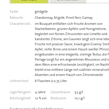
Farbe:
goldgelb
Rebsorte:
Chardonnay, Aligoté, Pinot Noir, Gamay
Charakteristik:
im Bouquet entfalten sich frische Aromen von
Stachelbeeren, grünen Äpfeln und Honigmelone,
begleitet von feinen Zitrusnoten wie Limette und
kandierter Zitrone, am Gaumen zeigt sich eine leb
Frische mit präziser Säure, knackigem Granny-Smi
Apfel, reifer Birne und einem Hauch weißer Pfirsic
eingebunden in eine elegante, cremige Textur, die 
Perlage sorgt für ein angenehmes Mousseux und v
dem Wein eine erfrischende Leichtigkeit, im Nachh
bleibt eine mittlere Länge mit subtilen mineralisc
Akzenten und einem Hauch von Zitronenzeste
Liefereinheit:
6 Flaschen à 0,75 Liter
Lagerfähigkeit:
4 Jahre
Gesamtsäure:
3,5 g/l
Alkoholgehalt:
12 % vol.
Restzucker:
10,1 g/l