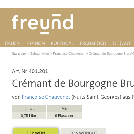
ITALIEN
SPANIEN
PORTUGAL
FRANKREICH
DE | AUT
Startseite
»
Schaumwein
»
Francoise Chauvenet
»
Crémant de Bourgogne Brut A
Art. Nr.
401.201
Crémant de Bourgogne Br
von
Francoise Chauvenet
(Nuits Saint-Georges) aus 
Inhalt
VE
0,75 Liter
6 Flaschen
DER WEIN
DAS WEINGUT