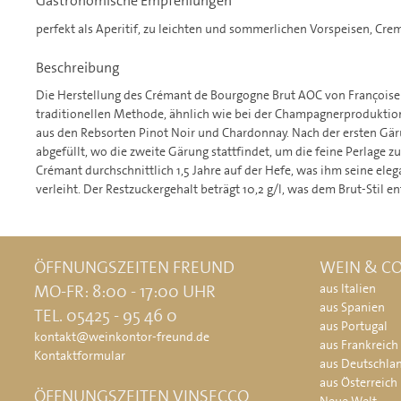
Gastronomische Empfehlungen
perfekt als Aperitif, zu leichten und sommerlichen Vorspeisen, Cr
Beschreibung
Die Herstellung des Crémant de Bourgogne Brut AOC von Françoise
traditionellen Methode, ähnlich wie bei der Champagnerproduktion
aus den Rebsorten Pinot Noir und Chardonnay. Nach der ersten Gär
abgefüllt, wo die zweite Gärung stattfindet, um die feine Perlage z
Crémant durchschnittlich 1,5 Jahre auf der Hefe, was ihm seine ele
verleiht. Der Restzuckergehalt beträgt 10,2 g/l, was dem Brut-Stil en
ÖFFNUNGSZEITEN FREUND
WEIN & CO
MO-FR: 8:00 - 17:00 UHR
aus Italien
aus Spanien
TEL. 05425 - 95 46 0
aus Portugal
kontakt@weinkontor-freund.de
aus Frankreich
Kontaktformular
aus Deutschla
aus Österreich
ÖFFNUNGSZEITEN VINSECCO