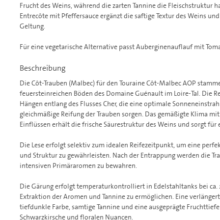
Frucht des Weins, während die zarten Tannine die Fleischstruktur h
Entrecôte mit Pfeffersauce ergänzt die saftige Textur des Weins und
Geltung.
Für eine vegetarische Alternative passt Auberginenauflauf mit Tom
Beschreibung
Die Côt-Trauben (Malbec) für den Touraine Côt-Malbec AOP stamme
feuersteinreichen Böden des Domaine Guénault im Loire-Tal. Die Re
Hängen entlang des Flusses Cher, die eine optimale Sonneneinstrah
gleichmäßige Reifung der Trauben sorgen. Das gemäßigte Klima mit
Einflüssen erhält die frische Säurestruktur des Weins und sorgt für
Die Lese erfolgt selektiv zum idealen Reifezeitpunkt, um eine perfe
und Struktur zu gewährleisten. Nach der Entrappung werden die Tra
intensiven Primäraromen zu bewahren.
Die Gärung erfolgt temperaturkontrolliert in Edelstahltanks bei ca
Extraktion der Aromen und Tannine zu ermöglichen. Eine verlängert
tiefdunkle Farbe, samtige Tannine und eine ausgeprägte Fruchttief
Schwarzkirsche und floralen Nuancen.