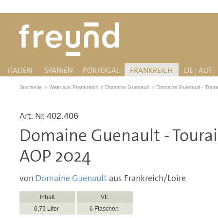
ITALIEN
SPANIEN
PORTUGAL
FRANKREICH
DE | AUT
Startseite
»
Wein aus Frankreich
»
Domaine Guenault
»
Domaine Guenault - Tour
Art. Nr.
402.406
Domaine Guenault - Toura
AOP 2024
von
Domaine Guenault
aus Frankreich/Loire
Inhalt
VE
0,75 Liter
6 Flaschen