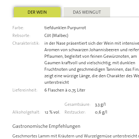
DER WEIN
DAS WEINGUT
Farbe:
tiefdunklen Purpurrot
Rebsorte:
Côt (Malbec)
Charakteristik:
in der Nase präsentiert sich der Wein mit intensiv
Aromen von schwarzen Johannisbeeren und reife
Pflaumen, begleitet von feinen Gewürznoten, am
Gaumen kraftvoll und vielschichtig, mit dunklen
Fruchtnoten und geschmeidigen Tanninen, das Fin
zeigt eine würzige Länge, die den Charakter des W
unterstreicht
Liefereinheit:
6 Flaschen à 0,75 Liter
Gesamtsäure:
3,3 g/l
Alkoholgehalt:
12 % vol.
Restzucker:
0,6 g/l
Gastronomische Empfehlungen
Geschmortes Lamm mit Kräutern und Wurzelgemüse unterstreicht 