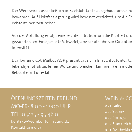
Der Wein wird ausschließlich in Edelstahltanks ausgebaut, um seine 
bewahren. Auf Holzfasslagerung wird bewusst verzichtet, um die Fri
Rebsorte hervorzuheben.
Vor der Abfüllung erfolgt eine leichte Filtration, um die Klarheit un
gewährleisten. Eine gezielte Schwefelgabe schützt ihn vor Oxidati
Intensität.
Der Touraine Côt-Malbec AOP präsentiert sich als fruchtbetonter, t
lebendiger Struktur, feiner Würze und weichen Tanninen ? ein moder
Rebsorte im Loire-Tal.
ÖFFNUNGSZEITEN FREUND
WEIN & CO
MO-FR: 8:00 - 17:00 UHR
aus Italien
aus Spanien
TEL. 05425 - 95 46 0
aus Portugal
kontakt@weinkontor-freund.de
aus Frankreich
Kontaktformular
aus Deutschla