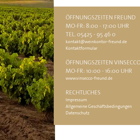
ÖFFNUNGSZEITEN FREUND
MO-FR: 8:00 - 17:00 UHR
TEL. 05425 - 95 46 0
kontakt@weinkontor-freund.de
Kontaktformular
ÖFFNUNGSZEITEN VINSECC
MO-FR: 10:00 - 16:00 UHR
www.vinsecco-freund.de
RECHTLICHES
Impressum
Allgemeine Geschäftsbedingungen
Datenschutz