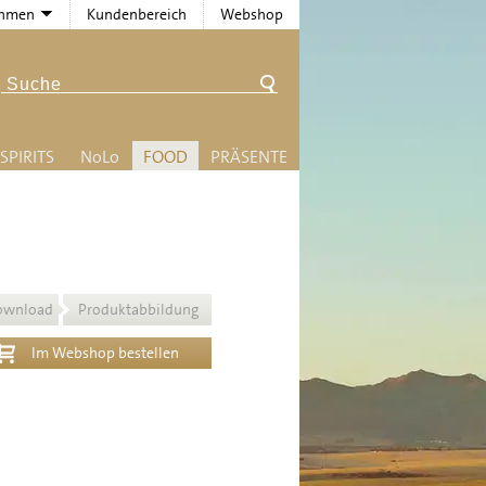
ehmen
Kundenbereich
Webshop
SPIRITS
N
o
L
o
FOOD
PRÄSENTE
ownload
Produktabbildung
Im Webshop bestellen