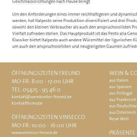
Geschmacksrichtungen nach Hause bringt.
Um den Anforderungen eines immer reichhaltigeren und dynamisch
werden, hat Italpesto seine Produktion diversifiziert und drei Produ
sowohl den kleinen Verbraucher als auch den anspruchsvollsten Pro
Vielfalt zufrieden stellen. Das Hauptprodukt ist das Pesto alla Ge
Klassiker bietet Italpesto auch andere Würzmittel der ligurischen 
um auch den anspruchsvollsten und neugierigsten Gaumen zufriede
ÖFFNUNGSZEITEN FREUND
WEIN & CO
MO-FR: 8:00 - 17:00 UHR
aus Italien
aus Spanien
TEL. 05425 - 95 46 0
aus Portugal
kontakt@weinkontor-freund.de
aus Frankreich
Kontaktformular
aus Deutschla
aus Österreich
ÖFFNUNGSZEITEN VINSECCO
Neue Welt
MO-FR: 10:00 - 16:00 UHR
PRÄSENTE
www.vinsecco-freund.de