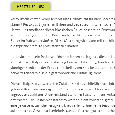
HERSTELLER INFO
Pesto ist ein echter Genussexport und Grundzutat für viele leckere 
stammt Pesto aus Ligurien in Italien und bedeutet im Italienischen
Herstellungsmethode dieser klassischen Sauce beschreibt. Dort wur
Rezept niedergeschrieben: Knoblauch, Basilikum, Parmesan und Pi
Butter im Mörser zerstoßen. Diese Mischung wird dann mit reichlic
die typische cremige Konsistenz zu erhalten.
Italpesto stellt sein Pesto seit über 20 Jahren nach genau diesem tr
Produkte von Italpesto sind das Ergebnis von Erfahrung, handwer
ständiger Kontrolle der Produktionskette vom Feld bis auf den Tisch
hervorragender Weise die gastronomische Kultur Liguriens.
Die von Italpesto verwendeten Zutaten sind ausschließlich von höc
gehören Basilikum aus eigenem Anbau und Parmesan. Das ausschlie
angebaute Basilikum ist Gegenstand ständiger Forschung, um Anba
optimieren. Die Pestos von Italpesto werden nicht vollständig zerk
eine gewisse natürliche Festigkeit. Dies verleiht ihnen eine besonde
authentisches Geschmackserlebnis, das die frische ligurische Küche