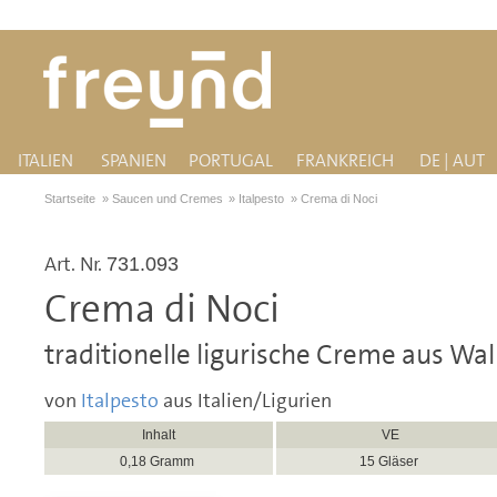
ITALIEN
SPANIEN
PORTUGAL
FRANKREICH
DE | AUT
Startseite
»
Saucen und Cremes
»
Italpesto
»
Crema di Noci
Art. Nr.
731.093
Crema di Noci
traditionelle ligurische Creme aus Wa
von
Italpesto
aus Italien/Ligurien
Inhalt
VE
0,18 Gramm
15 Gläser