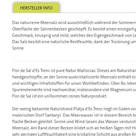
HERSTELLER INFO
Das naturreine Meersalz wird ausschließlich während der Sommer
Oberfläche der Salinenbecken geschöpft. Es besitzt einen einzigar
Geschmack, knusprig und mild, welches den Eigengeschmack von Leb
Das Salz besitzt eine natürliche Restfeuchte, dank der Trocknung u
Sonne.
Flor de Sal d'Es Trenc ist pure Natur Mallorcas. Dieses am Naturstran
handgeschöpfte, an der Sonne auskristallisierte Meersalz enthält e
und wichtigen Inhaltstoffen für unser Wohlbefinden. Über 80 lebe
Spurenelemente sind nachweisbar, insbesondere viel Magnesium un
Flor de Sal ist ein vollkommen reines Naturprodukt.
Der wenig bekannte Naturstrand Platja d'Es Trenc liegt im Süden vo
malerischen Dorf Santanyí. Das Meerwasser ist in diesem Bereich be
flache Becken geleitet. Sonne und Wind lassen das Wasser verdunste
Meersalz. Am Rand dieser Becken bildet sich an heißen Tagen mit Hi
sehr geringen Luftfeuchtigkeit eine kristalline Schicht aus großen Kr