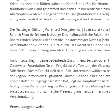
Kristalle erinnert an Blüten, daher der Name Flor de Sal (Salzblume)
traditionell von Hand gesammelt und dann auf Trockentischen zum
Abschöpfen werden die sogenannten Lousse (traditionelle Harken) 
völlig unbehandelt ist, bindet es Luftfeuchtigkeit und ist immer leic
Der Testsieger: Stiftung Warentest (Ausgabe 1/23 | Speisesalz) kürte 
Bereich Fleur de Sel zum Testsieger. Das mallorquinische Salz setzt 
überragenden Sensorik der Kristalle und dort mit der Note 1,0 (sehr
namenhafte Konkurrenz aus Ibiza durch. Das macht das Flor de Sal 
Gourmettipp von Stiftung Warentest. Überzeugen auch Sie sich vom 
Im Jahr 2023 beginnt eine bedeutende Zusammenarbeit zwischen Flo
Cleanwater Foundation für ein Projekt zur Aufforstung der Wasser
Mittelmeer. Dieses Projekt zielt darauf ab, Unterwasserwälder zu r
der Region Portocolom zu pflanzen. Obwohl Posidonia beeindruck
Kohlenstoffbindungseigenschaften hat, liegt ihr Hauptnutzen in de
biologischen Vielfalt entlang der Küstengebiete. Diese Meerespfla
bietet Lebensraum für zahlreiche Meeresorganismen, definiert die S
Verschmutzung.
Verwendungshinweise