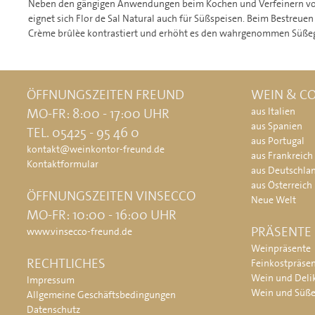
Neben den gängigen Anwendungen beim Kochen und Verfeinern von 
eignet sich Flor de Sal Natural auch für Süßspeisen. Beim Bestreue
Crème brûlèe kontrastiert und erhöht es den wahrgenommen Süße
ÖFFNUNGSZEITEN FREUND
WEIN & CO
MO-FR: 8:00 - 17:00 UHR
aus Italien
aus Spanien
TEL. 05425 - 95 46 0
aus Portugal
kontakt@weinkontor-freund.de
aus Frankreich
Kontaktformular
aus Deutschla
aus Österreich
ÖFFNUNGSZEITEN VINSECCO
Neue Welt
MO-FR: 10:00 - 16:00 UHR
PRÄSENTE
www.vinsecco-freund.de
Weinpräsente
RECHTLICHES
Feinkostpräse
Wein und Deli
Impressum
Wein und Süß
Allgemeine Geschäftsbedingungen
Datenschutz