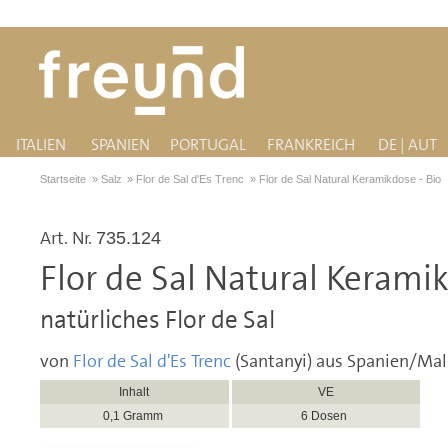
ITALIEN
SPANIEN
PORTUGAL
FRANKREICH
DE | AUT
Startseite
»
Salz
»
Flor de Sal d'Es Trenc
»
Flor de Sal Natural Keramikdose - Bio
Art. Nr.
735.124
Flor de Sal Natural Keramik
natürliches Flor de Sal
von
Flor de Sal d'Es Trenc
(Santanyi) aus Spanien/Mal
Inhalt
VE
0,1 Gramm
6 Dosen