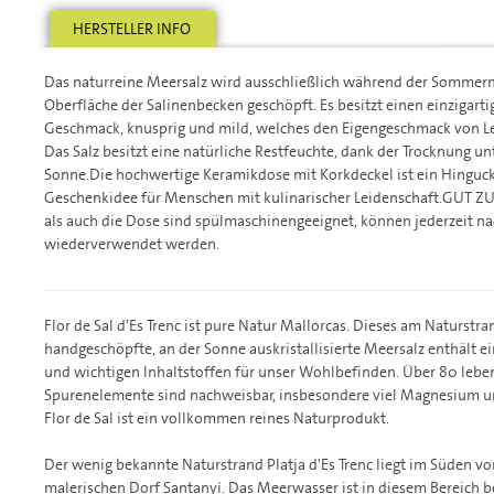
HERSTELLER INFO
Das naturreine Meersalz wird ausschließlich während der Sommer
Oberfläche der Salinenbecken geschöpft. Es besitzt einen einzigar
Geschmack, knusprig und mild, welches den Eigengeschmack von Leb
Das Salz besitzt eine natürliche Restfeuchte, dank der Trocknung u
Sonne.Die hochwertige Keramikdose mit Korkdeckel ist ein Hinguck
Geschenkidee für Menschen mit kulinarischer Leidenschaft.GUT ZU
als auch die Dose sind spülmaschinengeeignet, können jederzeit na
wiederverwendet werden.
Flor de Sal d'Es Trenc ist pure Natur Mallorcas. Dieses am Naturstran
handgeschöpfte, an der Sonne auskristallisierte Meersalz enthält e
und wichtigen Inhaltstoffen für unser Wohlbefinden. Über 80 lebe
Spurenelemente sind nachweisbar, insbesondere viel Magnesium un
Flor de Sal ist ein vollkommen reines Naturprodukt.
Der wenig bekannte Naturstrand Platja d'Es Trenc liegt im Süden vo
malerischen Dorf Santanyí. Das Meerwasser ist in diesem Bereich be