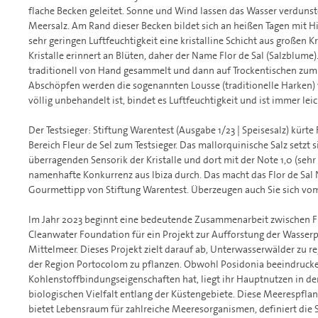
flache Becken geleitet. Sonne und Wind lassen das Wasser verdunste
Meersalz. Am Rand dieser Becken bildet sich an heißen Tagen mit Hi
sehr geringen Luftfeuchtigkeit eine kristalline Schicht aus großen Kr
Kristalle erinnert an Blüten, daher der Name Flor de Sal (Salzblume)
traditionell von Hand gesammelt und dann auf Trockentischen zum
Abschöpfen werden die sogenannten Lousse (traditionelle Harken) 
völlig unbehandelt ist, bindet es Luftfeuchtigkeit und ist immer leic
Der Testsieger: Stiftung Warentest (Ausgabe 1/23 | Speisesalz) kürte 
Bereich Fleur de Sel zum Testsieger. Das mallorquinische Salz setzt 
überragenden Sensorik der Kristalle und dort mit der Note 1,0 (sehr
namenhafte Konkurrenz aus Ibiza durch. Das macht das Flor de Sal 
Gourmettipp von Stiftung Warentest. Überzeugen auch Sie sich vom 
Im Jahr 2023 beginnt eine bedeutende Zusammenarbeit zwischen Flo
Cleanwater Foundation für ein Projekt zur Aufforstung der Wasser
Mittelmeer. Dieses Projekt zielt darauf ab, Unterwasserwälder zu r
der Region Portocolom zu pflanzen. Obwohl Posidonia beeindruck
Kohlenstoffbindungseigenschaften hat, liegt ihr Hauptnutzen in de
biologischen Vielfalt entlang der Küstengebiete. Diese Meerespfla
bietet Lebensraum für zahlreiche Meeresorganismen, definiert die S