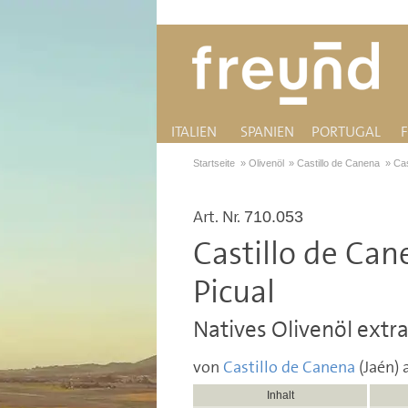
ITALIEN
SPANIEN
PORTUGAL
Startseite
»
Olivenöl
»
Castillo de Canena
»
Cas
Art. Nr.
710.053
Castillo de Can
Picual
Natives Olivenöl extra
von
Castillo de Canena
(Jaén) 
Inhalt