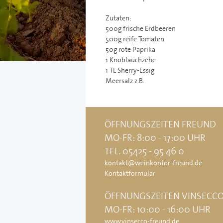
Zutaten:
500g frische Erdbeeren
500g reife Tomaten
50g rote Paprika
1 Knoblauchzehe
1 TL Sherry-Essig
Meersalz z.B.
ÖFFNUNGSZEITEN FREUND
MO-FR: 8:00 - 17:00 UHR
TEL. 05425 - 95 46 0
kontakt@weinkontor-freund.de
Kontaktformular
ÖFFNUNGSZEITEN VINSECC
MO-FR: 10:00 - 16:00 UHR
www.vinsecco-freund.de