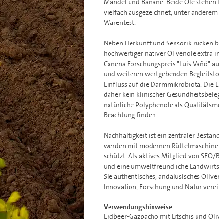
Mandel und Banane. Beide Öle stehen 
vielfach ausgezeichnet, unter anderem 
Warentest.
Neben Herkunft und Sensorik rücken bei
hochwertiger nativer Olivenöle extra in
Canena Forschungspreis "Luis Vañó" au
und weiteren wertgebenden Begleitsto
Einfluss auf die Darmmikrobiota. Die
daher kein klinischer Gesundheitsbele
natürliche Polyphenole als Qualitäts
Beachtung finden.
Nachhaltigkeit ist ein zentraler Bestan
werden mit modernen Rüttelmaschinen 
schützt. Als aktives Mitglied von SEO/
und eine umweltfreundliche Landwirtsc
Sie authentisches, andalusisches Oliven
Innovation, Forschung und Natur verei
Verwendungshinweise
Erdbeer-Gazpacho mit Litschis und Oli