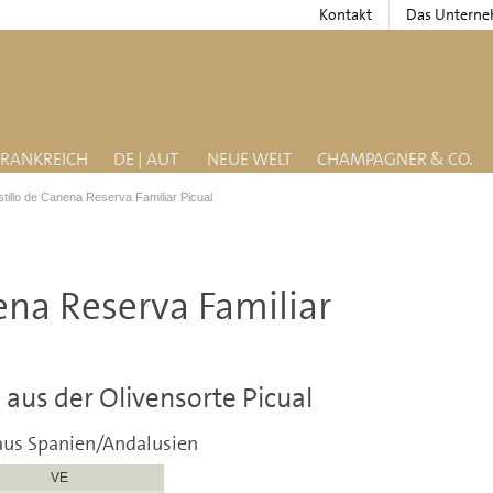
Kontakt
Das Untern
FRANKREICH
DE | AUT
NEUE WELT
CHAMPAGNER & CO.
tillo de Canena Reserva Familiar Picual
ena Reserva Familiar
 aus der Olivensorte Picual
aus Spanien/Andalusien
VE