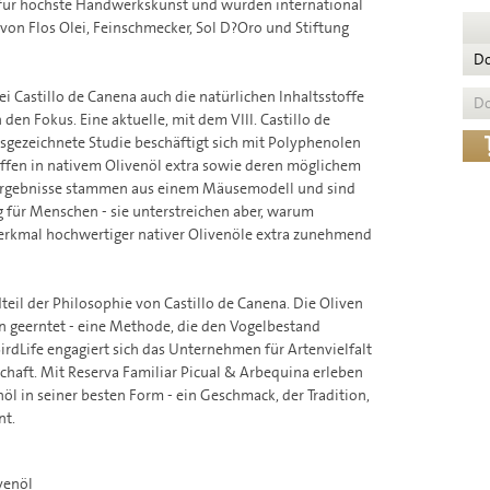
für höchste Handwerkskunst und wurden international
von Flos Olei, Feinschmecker, Sol D?Oro und Stiftung
D
 Castillo de Canena auch die natürlichen Inhaltsstoffe
D
 den Fokus. Eine aktuelle, mit dem VIII. Castillo de
sgezeichnete Studie beschäftigt sich mit Polyphenolen
ffen in nativem Olivenöl extra sowie deren möglichem
 Ergebnisse stammen aus einem Mäusemodell und sind
g für Menschen - sie unterstreichen aber, warum
merkmal hochwertiger nativer Olivenöle extra zunehmend
dteil der Philosophie von Castillo de Canena. Die Oliven
geerntet - eine Methode, die den Vogelbestand
BirdLife engagiert sich das Unternehmen für Artenvielfalt
haft. Mit Reserva Familiar Picual & Arbequina erleben
öl in seiner besten Form - ein Geschmack, der Tradition,
nt.
venöl