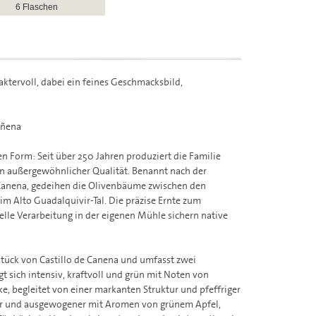
6 Flaschen
aktervoll, dabei ein feines Geschmacksbild,
añena
en Form: Seit über 250 Jahren produziert die Familie
on außergewöhnlicher Qualität. Benannt nach der
 Canena, gedeihen die Olivenbäume zwischen den
m Alto Guadalquivir-Tal. Die präzise Ernte zum
elle Verarbeitung in der eigenen Mühle sichern native
zstück von Castillo de Canena und umfasst zwei
gt sich intensiv, kraftvoll und grün mit Noten von
e, begleitet von einer markanten Struktur und pfeffriger
cher und ausgewogener mit Aromen von grünem Apfel,