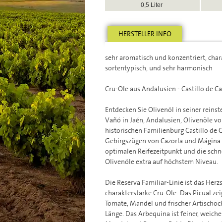
0,5 Liter
HERSTELLER INFO
sehr aromatisch und konzentriert, char
sortentypisch, und sehr harmonisch
Cru-Öle aus Andalusien - Castillo de C
Entdecken Sie Olivenöl in seiner reinst
Vañó in Jaén, Andalusien, Olivenöle v
historischen Familienburg Castillo de
Gebirgszügen von Cazorla und Mágina i
optimalen Reifezeitpunkt und die schn
Olivenöle extra auf höchstem Niveau.
Die Reserva Familiar-Linie ist das Her
charakterstarke Cru-Öle: Das Picual zei
Tomate, Mandel und frischer Artischock
Länge. Das Arbequina ist feiner, wei