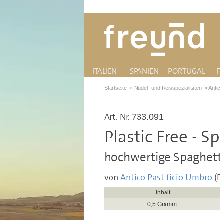
ITALIEN
SPANIEN
PORTUGAL
Startseite
»
Nudel- und Reisspezialitäten
»
Anti
Art. Nr.
733.091
Plastic Free - S
hochwertige Spaghetti
von
Antico Pastificio Umbro
(
Inhalt
0,5 Gramm