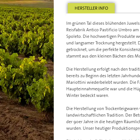
HERSTELLER INFO
Im grünen Tal dieses blühenden Juwels
Reisfabrik Antico Pastificio Umbro am
Spoleto. Die hochwertigen Produkte we
und langsamer Trocknung hergestellt.
getrocknet, um die perfekte Konsistenz
stammt aus den kleinen Bächen des Mo
Die Herstellung erfolgt nach den tradi
bereits zu Beginn des letzten Jahrhund
Mariottini wiederbelebt wurden. Die Fami
Haupteinnahmequelle war und die Hüg
Winter bedeckt waren.
Die Herstellung von Trockenteigwaren 
landwirtschaftlichen Tradition. Der Be
der 90er Jahre in die heutigen Räumli
wurden. Unser heutiger Produktionsproze