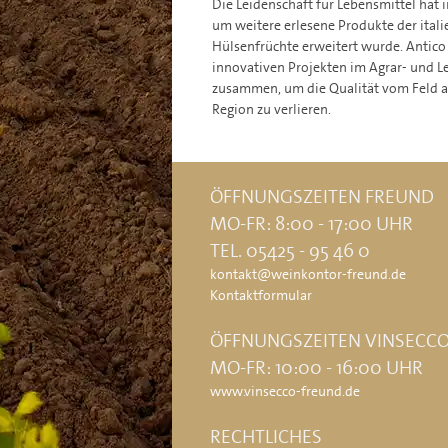
Die Leidenschaft für Lebensmittel hat i
um weitere erlesene Produkte der ital
Hülsenfrüchte erweitert wurde. Antico 
innovativen Projekten im Agrar- und L
zusammen, um die Qualität vom Feld a
Region zu verlieren.
ÖFFNUNGSZEITEN FREUND
MO-FR: 8:00 - 17:00 UHR
TEL. 05425 - 95 46 0
kontakt@weinkontor-freund.de
Kontaktformular
ÖFFNUNGSZEITEN VINSECC
MO-FR: 10:00 - 16:00 UHR
www.vinsecco-freund.de
RECHTLICHES