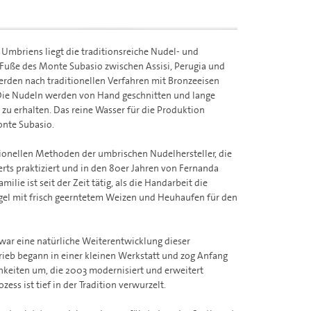
 Umbriens liegt die traditionsreiche Nudel- und
 Fuße des Monte Subasio zwischen Assisi, Perugia und
rden nach traditionellen Verfahren mit Bronzeeisen
 Die Nudeln werden von Hand geschnitten und lange
 zu erhalten. Das reine Wasser für die Produktion
nte Subasio.
tionellen Methoden der umbrischen Nudelhersteller, die
erts praktiziert und in den 80er Jahren von Fernanda
lie ist seit der Zeit tätig, als die Handarbeit die
el mit frisch geerntetem Weizen und Heuhaufen für den
war eine natürliche Weiterentwicklung dieser
trieb begann in einer kleinen Werkstatt und zog Anfang
chkeiten um, die 2003 modernisiert und erweitert
ss ist tief in der Tradition verwurzelt.