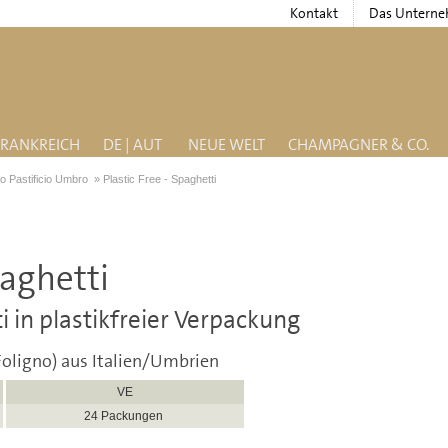
Kontakt
Das Untern
FRANKREICH
DE | AUT
NEUE WELT
CHAMPAGNER & CO.
co Pastificio Umbro
»
Plastic Free - Spaghetti
paghetti
 in plastikfreier Verpackung
Foligno) aus Italien/Umbrien
VE
24 Packungen