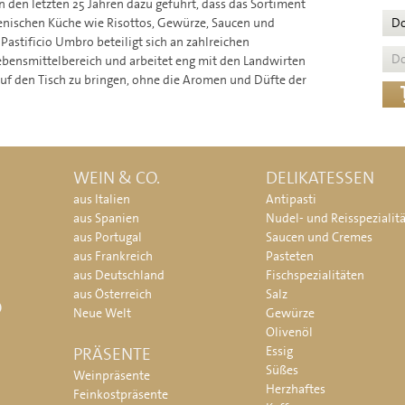
n den letzten 25 Jahren dazu geführt, dass das Sortiment
ienischen Küche wie Risottos, Gewürze, Saucen und
D
Pastificio Umbro beteiligt sich an zahlreichen
D
ebensmittelbereich und arbeitet eng mit den Landwirten
uf den Tisch zu bringen, ohne die Aromen und Düfte der
WEIN & CO.
DELIKATESSEN
aus Italien
Antipasti
aus Spanien
Nudel- und Reisspezialit
aus Portugal
Saucen und Cremes
aus Frankreich
Pasteten
aus Deutschland
Fischspezialitäten
aus Österreich
Salz
O
Neue Welt
Gewürze
Olivenöl
PRÄSENTE
Essig
Süßes
Weinpräsente
Herzhaftes
Feinkostpräsente