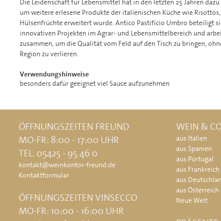
Die Leidenschaft für Lebensmittel hat in den letzten 25 Jahren dazu
um weitere erlesene Produkte der italienischen Küche wie Risotto
Hülsenfrüchte erweitert wurde. Antico Pastificio Umbro beteiligt s
innovativen Projekten im Agrar- und Lebensmittelbereich und arbe
zusammen, um die Qualität vom Feld auf den Tisch zu bringen, oh
Region zu verlieren.
Verwendungshinweise
besonders dafür geeignet viel Sauce aufzunehmen
ÖFFNUNGSZEITEN FREUND
WEIN & CO
MO-FR: 8:00 - 17:00 UHR
aus Italien
aus Spanien
TEL. 05425 - 95 46 0
aus Portugal
kontakt@weinkontor-freund.de
aus Frankreich
Kontaktformular
aus Deutschla
aus Österreich
ÖFFNUNGSZEITEN VINSECCO
Neue Welt
MO-FR: 10:00 - 16:00 UHR