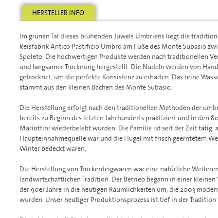
HERSTELLER INFO
Im grünen Tal dieses blühenden Juwels Umbriens liegt die traditio
Reisfabrik Antico Pastificio Umbro am Fuße des Monte Subasio zwi
Spoleto. Die hochwertigen Produkte werden nach traditionellen Ve
und langsamer Trocknung hergestellt. Die Nudeln werden von Hand
getrocknet, um die perfekte Konsistenz zu erhalten. Das reine Wass
stammt aus den kleinen Bächen des Monte Subasio.
Die Herstellung erfolgt nach den traditionellen Methoden der umbr
bereits zu Beginn des letzten Jahrhunderts praktiziert und in den 
Mariottini wiederbelebt wurden. Die Familie ist seit der Zeit tätig, 
Haupteinnahmequelle war und die Hügel mit frisch geerntetem We
Winter bedeckt waren.
Die Herstellung von Trockenteigwaren war eine natürliche Weitere
landwirtschaftlichen Tradition. Der Betrieb begann in einer kleine
der 90er Jahre in die heutigen Räumlichkeiten um, die 2003 modern
wurden. Unser heutiger Produktionsprozess ist tief in der Tradition