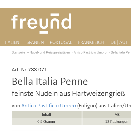
ITALIEN
SPANIEN
PORTUGAL
FRANKREICH
DE | AUT
Startseite
»
Nudel- und Reisspezialitäten
»
Antico Pastificio Umbro
»
Bella Italia Pe
Art. Nr.
733.071
Bella Italia Penne
feinste Nudeln aus Hartweizengrieß
von
Antico Pastificio Umbro
(Foligno) aus Italien/U
Inhalt
VE
0,5 Gramm
12 Packungen