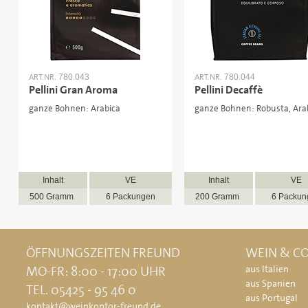
ART.NR.
ART.NR.
780.043
780.044
Pellini Gran Aroma
Pellini Decaffè
ganze Bohnen: Arabica
ganze Bohnen: Robusta, Ara
Inhalt
VE
Inhalt
VE
500 Gramm
6 Packungen
200 Gramm
6 Packun
ÖFFNUNGSZEITEN FREUND
WEIN & CO
MO-FR: 8:00 - 17:00 UHR
aus Italien
aus Spanien
TEL. 05425 - 95 46 0
aus Portugal
kontakt@weinkontor-freund.de