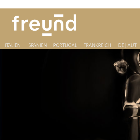
ITALIEN
SPANIEN
PORTUGAL
FRANKREICH
DE | AUT