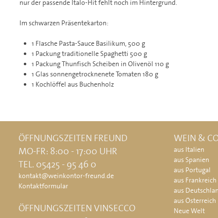
nur der passende Italo-Hit fehlt noch im Hintergrund.
Im schwarzen Präsentekarton:
1 Flasche Pasta-Sauce Basilikum, 500 g
1 Packung traditionelle Spaghetti 500 g
1 Packung Thunfisch Scheiben in Olivenöl 110 g
1 Glas sonnengetrocknenete Tomaten 180 g
1 Kochlöffel aus Buchenholz
ÖFFNUNGSZEITEN FREUND
WEIN & CO
MO-FR: 8:00 - 17:00 UHR
aus Italien
aus Spanien
TEL. 05425 - 95 46 0
aus Portugal
kontakt@weinkontor-freund.de
aus Frankreich
Kontaktformular
aus Deutschla
aus Österreich
ÖFFNUNGSZEITEN VINSECCO
Neue Welt