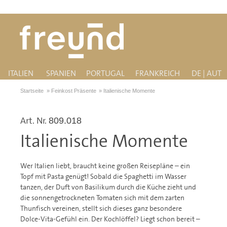
ITALIEN
SPANIEN
PORTUGAL
FRANKREICH
DE | AUT
Startseite
»
Feinkost Präsente
»
Italienische Momente
Art. Nr.
809.018
Italienische Momente
Wer Italien liebt, braucht keine großen Reisepläne – ein
Topf mit Pasta genügt! Sobald die Spaghetti im Wasser
tanzen, der Duft von Basilikum durch die Küche zieht und
die sonnengetrockneten Tomaten sich mit dem zarten
Thunfisch vereinen, stellt sich dieses ganz besondere
Dolce-Vita-Gefühl ein. Der Kochlöffel? Liegt schon bereit –