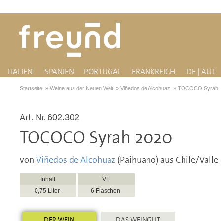
ITALIEN
SPANIEN
PORTUGAL
FRANKREICH
DE | AUT
Startseite
»
Weine aus der Neuen Welt
»
Viñedos de Alcohuaz
»
TOCOCO Syrah
Art. Nr.
602.302
TOCOCO Syrah 2020
von
Viñedos de Alcohuaz
(Paihuano) aus Chile/Valle 
Inhalt
VE
0,75 Liter
6 Flaschen
DER WEIN
DAS WEINGUT