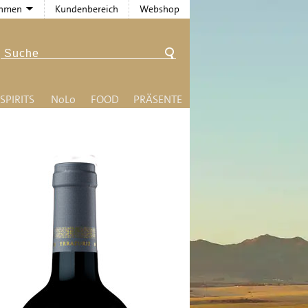
ehmen
Kundenbereich
Webshop
SPIRITS
N
o
L
o
FOOD
PRÄSENTE