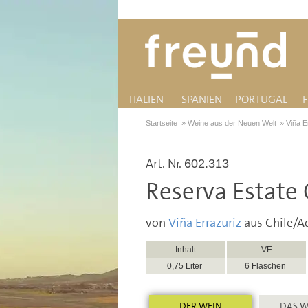
ITALIEN
SPANIEN
PORTUGAL
Startseite
»
Weine aus der Neuen Welt
»
Viña E
Art. Nr.
602.313
Reserva Estate
von
Viña Errazuriz
aus Chile/A
Inhalt
VE
0,75 Liter
6 Flaschen
DER WEIN
DAS W