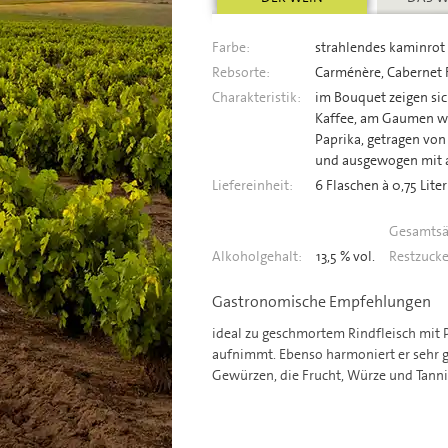
Farbe:
strahlendes kaminrot
Rebsorte:
Carménère, Cabernet F
Charakteristik:
im Bouquet zeigen sic
Kaffee, am Gaumen wü
Paprika, getragen vo
und ausgewogen mit 
Liefereinheit:
6 Flaschen à 0,75 Liter
Gesamtsä
Alkoholgehalt:
13,5 % vol.
Restzucke
Gastronomische Empfehlungen
ideal zu geschmortem Rindfleisch mit 
aufnimmt. Ebenso harmoniert er sehr g
Gewürzen, die Frucht, Würze und Tanni