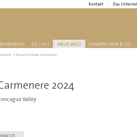
Kontakt
Das Untern
FRANKREICH
DE | AUT
NEUE WELT
CHAMPAGNER & CO.
rrazuriz
»
Reserva Estate Carmenere
 Carmenere 2024
concagua Valley
EINGUT