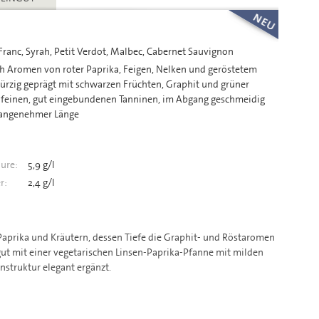
ranc, Syrah, Petit Verdot, Malbec, Cabernet Sauvignon
h Aromen von roter Paprika, Feigen, Nelken und geröstetem
rzig geprägt mit schwarzen Früchten, Graphit und grüner
n feinen, gut eingebundenen Tanninen, im Abgang geschmeidig
angenehmer Länge
ure:
5,9 g/l
r:
2,4 g/l
Paprika und Kräutern, dessen Tiefe die Graphit- und Röstaromen
ut mit einer vegetarischen Linsen-Paprika-Pfanne mit milden
nstruktur elegant ergänzt.