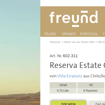
ITALIEN
SPANIEN
PORTUGAL
Startseite
»
Weine aus der Neuen Welt
»
Viña E
Art. Nr.
602.311
Reserva Estate
von
Viña Errazuriz
aus Chile/A
Inhalt
VE
0,75 Liter
6 Flaschen
DER WEIN
DAS W