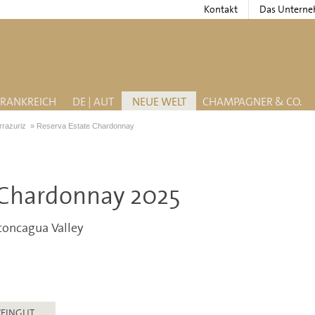
Kontakt
Das Untern
FRANKREICH
DE | AUT
NEUE WELT
CHAMPAGNER & CO.
rrazuriz
»
Reserva Estate Chardonnay
 Chardonnay 2025
concagua Valley
EINGUT