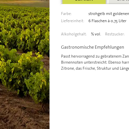
Farbe:
strohgelb mit goldenen
Liefereinheit:
6 Flaschen à 0,75 Liter
Alkoholgehalt:
% vol.
Restzucker:
Gastronomische Empfehlungen
Passt hervorragend zu gebratenem Zande
Birnennoten unterstreicht. Ebenso har
Zitrone, das Frische, Struktur und Läng