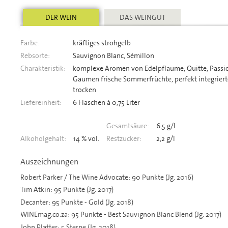
DER WEIN
DAS WEINGUT
Farbe:
kräftiges strohgelb
Rebsorte:
Sauvignon Blanc, Sémillon
Charakteristik:
komplexe Aromen von Edelpflaume, Quitte, Passi
Gaumen frische Sommerfrüchte, perfekt integrierte
trocken
Liefereinheit:
6 Flaschen à 0,75 Liter
Gesamtsäure:
6,5 g/l
Alkoholgehalt:
14 % vol.
Restzucker:
2,2 g/l
Auszeichnungen
Robert Parker / The Wine Advocate: 90 Punkte (Jg. 2016)
Tim Atkin: 95 Punkte (Jg. 2017)
Decanter: 95 Punkte - Gold (Jg. 2018)
WINEmag.co.za: 95 Punkte - Best Sauvignon Blanc Blend (Jg. 2017)
John Platter: 5 Sterne (Jg. 2018)