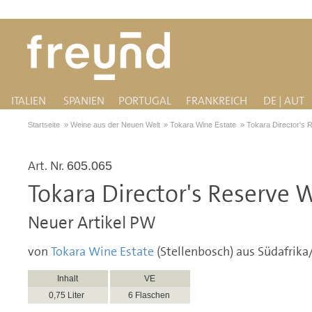
ITALIEN
SPANIEN
PORTUGAL
FRANKREICH
DE | AUT
Startseite
»
Weine aus der Neuen Welt
»
Tokara Wine Estate
»
Tokara Director's 
Art. Nr.
605.065
Tokara Director's Reserve 
Neuer Artikel PW
von
Tokara Wine Estate
(Stellenbosch) aus Südafrik
Inhalt
VE
0,75 Liter
6 Flaschen