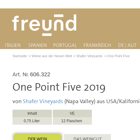
ITALIEN
SPANIEN
PORTUGAL
FRANKREICH
DE | AUT
Startseite
»
Weine aus der Neuen Welt
»
Shafer Vineyards
»
One Point Five
Art. Nr.
606.322
One Point Five 2019
von
Shafer Vineyards
(Napa Valley) aus USA/Kaliforn
Inhalt
VE
0,75 Liter
12 Flaschen
DER WEIN
DAS WEINGUT