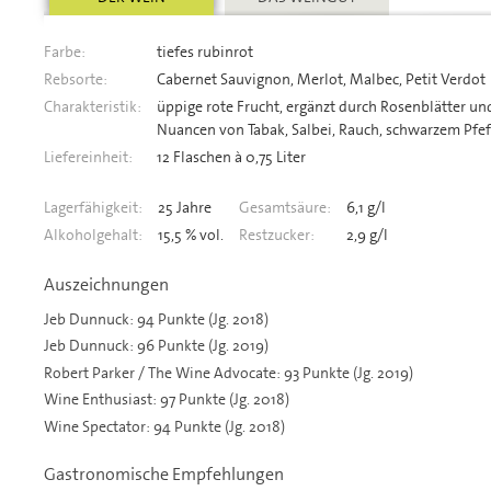
Farbe:
tiefes rubinrot
Rebsorte:
Cabernet Sauvignon, Merlot, Malbec, Petit Verdot
Charakteristik:
üppige rote Frucht, ergänzt durch Rosenblätter u
Nuancen von Tabak, Salbei, Rauch, schwarzem Pfef
Liefereinheit:
12 Flaschen à 0,75 Liter
Lagerfähigkeit:
25 Jahre
Gesamtsäure:
6,1 g/l
Alkoholgehalt:
15,5 % vol.
Restzucker:
2,9 g/l
Auszeichnungen
Jeb Dunnuck: 94 Punkte (Jg. 2018)
Jeb Dunnuck: 96 Punkte (Jg. 2019)
Robert Parker / The Wine Advocate: 93 Punkte (Jg. 2019)
Wine Enthusiast: 97 Punkte (Jg. 2018)
Wine Spectator: 94 Punkte (Jg. 2018)
Gastronomische Empfehlungen