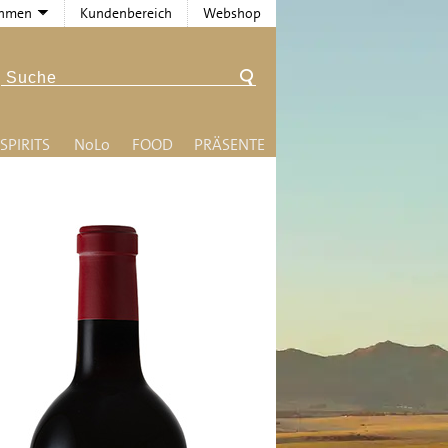
ehmen
Kundenbereich
Webshop
SPIRITS
N
o
L
o
FOOD
PRÄSENTE