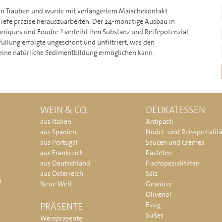
en Trauben und wurde mit verlängertem Maischekontakt
Tiefe präzise herauszuarbeiten. Der 24-monatige Ausbau in
arriques und Foudre ? verleiht ihm Substanz und Reifepotenzial,
üllung erfolgte ungeschönt und unfiltriert, was den
eine natürliche Sedimentbildung ermöglichen kann.
WEIN & CO.
DELIKATESSEN
aus Italien
Antipasti
aus Spanien
Nudel- und Reisspezialit
aus Portugal
Saucen und Cremes
aus Frankreich
Pasteten
aus Deutschland
Fischspezialitäten
aus Österreich
Salz
O
Neue Welt
Gewürze
Olivenöl
PRÄSENTE
Essig
Süßes
Weinpräsente