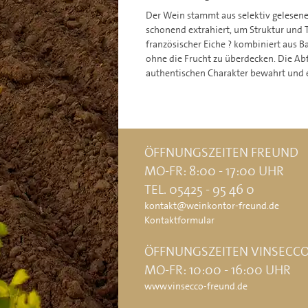
Der Wein stammt aus selektiv gelesen
schonend extrahiert, um Struktur und 
französischer Eiche ? kombiniert aus B
ohne die Frucht zu überdecken. Die Abf
authentischen Charakter bewahrt und 
ÖFFNUNGSZEITEN FREUND
MO-FR: 8:00 - 17:00 UHR
TEL. 05425 - 95 46 0
kontakt@weinkontor-freund.de
Kontaktformular
ÖFFNUNGSZEITEN VINSECC
MO-FR: 10:00 - 16:00 UHR
www.vinsecco-freund.de