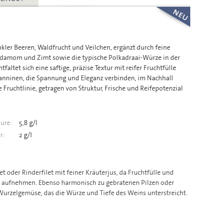
ler Beeren, Waldfrucht und Veilchen, ergänzt durch feine
amom und Zimt sowie die typische Polkadraai-Würze in der
faltet sich eine saftige, präzise Textur mit reifer Fruchtfülle
Tanninen, die Spannung und Eleganz verbinden, im Nachhall
re Fruchtlinie, getragen von Struktur, Frische und Reifepotenzial
ure:
5,8 g/l
r:
2 g/l
t oder Rinderfilet mit feiner Kräuterjus, da Fruchtfülle und
t aufnehmen. Ebenso harmonisch zu gebratenen Pilzen oder
urzelgemüse, das die Würze und Tiefe des Weins unterstreicht.