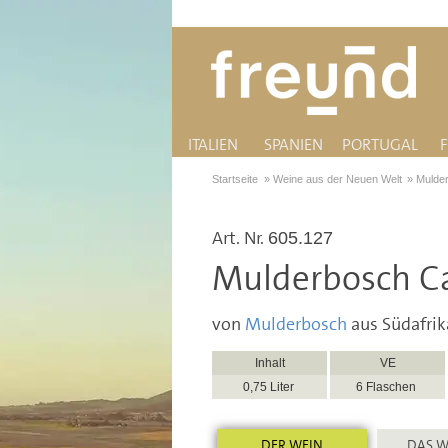
ITALIEN
SPANIEN
PORTUGAL
Startseite
»
Weine aus der Neuen Welt
»
Mulde
Art. Nr.
605.127
Mulderbosch Ca
von
Mulderbosch
aus Südafrik
Inhalt
VE
0,75 Liter
6 Flaschen
DER WEIN
DAS W