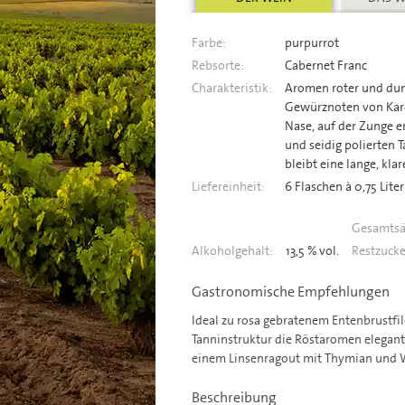
Farbe:
purpurrot
Rebsorte:
Cabernet Franc
Charakteristik:
Aromen roter und dunk
Gewürznoten von Kard
Nase, auf der Zunge ent
und seidig polierten 
bleibt eine lange, kla
Liefereinheit:
6 Flaschen à 0,75 Liter
Gesamtsä
Alkoholgehalt:
13,5 % vol.
Restzucke
Gastronomische Empfehlungen
Ideal zu rosa gebratenem Entenbrustfile
Tanninstruktur die Röstaromen elegan
einem Linsenragout mit Thymian und W
Beschreibung