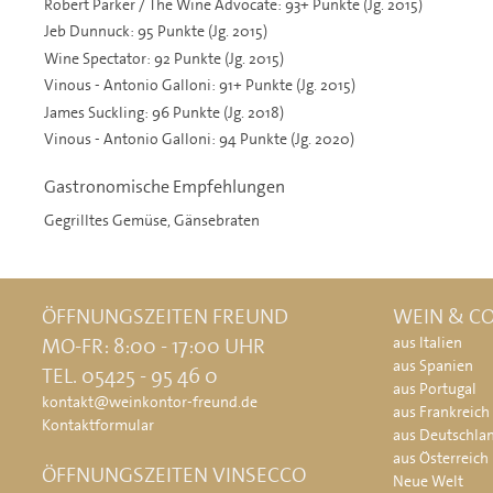
Robert Parker / The Wine Advocate: 93+ Punkte (Jg. 2015)
Jeb Dunnuck: 95 Punkte (Jg. 2015)
Wine Spectator: 92 Punkte (Jg. 2015)
Vinous - Antonio Galloni: 91+ Punkte (Jg. 2015)
James Suckling: 96 Punkte (Jg. 2018)
Vinous - Antonio Galloni: 94 Punkte (Jg. 2020)
Gastronomische Empfehlungen
Gegrilltes Gemüse, Gänsebraten
ÖFFNUNGSZEITEN FREUND
WEIN & CO
MO-FR: 8:00 - 17:00 UHR
aus Italien
aus Spanien
TEL. 05425 - 95 46 0
aus Portugal
kontakt@weinkontor-freund.de
aus Frankreich
Kontaktformular
aus Deutschla
aus Österreich
ÖFFNUNGSZEITEN VINSECCO
Neue Welt