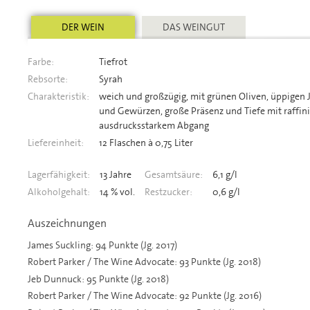
DER WEIN
DAS WEINGUT
Farbe:
Tiefrot
Rebsorte:
Syrah
Charakteristik:
weich und großzügig, mit grünen Oliven, üppigen
und Gewürzen, große Präsenz und Tiefe mit raffi
ausdrucksstarkem Abgang
Liefereinheit:
12 Flaschen à 0,75 Liter
Lagerfähigkeit:
13 Jahre
Gesamtsäure:
6,1 g/l
Alkoholgehalt:
14 % vol.
Restzucker:
0,6 g/l
Auszeichnungen
James Suckling: 94 Punkte (Jg. 2017)
Robert Parker / The Wine Advocate: 93 Punkte (Jg. 2018)
Jeb Dunnuck: 95 Punkte (Jg. 2018)
Robert Parker / The Wine Advocate: 92 Punkte (Jg. 2016)