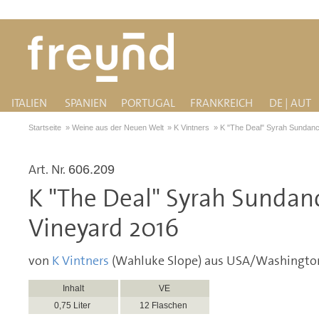
ITALIEN
SPANIEN
PORTUGAL
FRANKREICH
DE | AUT
Startseite
»
Weine aus der Neuen Welt
»
K Vintners
»
K "The Deal" Syrah Sundanc
Art. Nr.
606.209
K "The Deal" Syrah Sundan
Vineyard 2016
von
K Vintners
(Wahluke Slope) aus USA/Washingto
Inhalt
VE
0,75 Liter
12 Flaschen