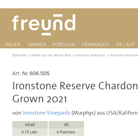
ITALIEN
SPANIEN
PORTUGAL
FRANKREICH
DE | AUT
Startseite
»
Weine aus der Neuen Welt
»
Ironstone Vineyards
»
Ironstone Reserv
Art. Nr.
606.505
Ironstone Reserve Chardon
Grown 2021
von
Ironstone Vineyards
(Murphys) aus USA/Kaliforn
Inhalt
VE
0,75 Liter
6 Flaschen