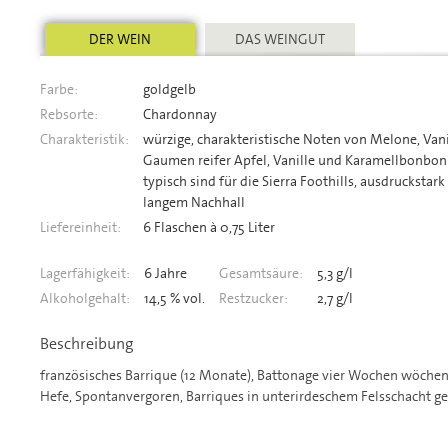
DER WEIN
DAS WEINGUT
Farbe:
goldgelb
Rebsorte:
Chardonnay
Charakteristik:
würzige, charakteristische Noten von Melone, Vani
Gaumen reifer Apfel, Vanille und Karamellbonbon 
typisch sind für die Sierra Foothills, ausdruckst
langem Nachhall
Liefereinheit:
6 Flaschen à 0,75 Liter
Lagerfähigkeit:
6 Jahre
Gesamtsäure:
5,3 g/l
Alkoholgehalt:
14,5 % vol.
Restzucker:
2,7 g/l
Beschreibung
französisches Barrique (12 Monate), Battonage vier Wochen wöchent
Hefe, Spontanvergoren, Barriques in unterirdeschem Felsschacht ge