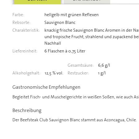
Farbe:
hellgelb mit grünen Reflexen
Rebsorte:
Sauvignon Blanc
Charakteristik:
knackig frische Sauvignon Blanc Aromen in der N
und tropische Frucht, strahlend und zupackend b
Nachhall
Liefereinheit:
6 Flaschen à 0,75 Liter
Gesamtsäure:
6,6 g/l
Alkoholgehalt:
12,5 % vol.
Restzucker:
1 g/l
Gastronomische Empfehlungen
Begleitet Fisch- und Muschelgerichte in weißen Soßen, wie auch As
Beschreibung
Der Beefsteak Club Sauvignon Blanc stammt aus Aconcagua, Chile.