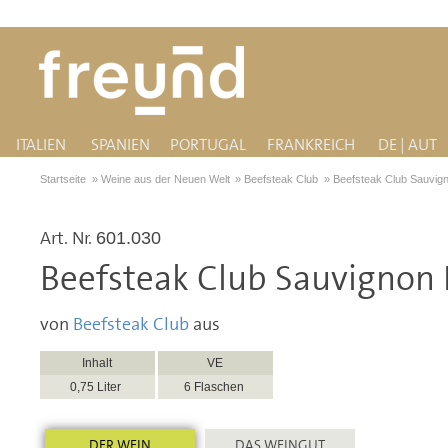
ITALIEN
SPANIEN
PORTUGAL
FRANKREICH
DE | AUT
Startseite
»
Weine aus der Neuen Welt
»
Beefsteak Club
»
Beefsteak Club Sauvig
Art. Nr.
601.030
Beefsteak Club Sauvignon 
von
Beefsteak Club
aus
Inhalt
VE
0,75 Liter
6 Flaschen
DER WEIN
DAS WEINGUT