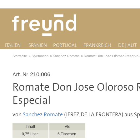
ITALIEN
SPANIEN
PORTUGAL
FRANKREICH
DE | AUT
Startseite
»
Spirituosen
»
Sanchez Romate
»
Romate Don Jose Oloroso Reserva 
Art. Nr.
210.006
Romate Don Jose Oloroso 
Especial
von
Sanchez Romate
(JEREZ DE LA FRONTERA) aus Sp
Inhalt
VE
0,75 Liter
6 Flaschen