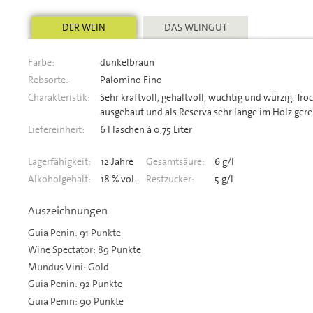
DER WEIN
DAS WEINGUT
Farbe:
dunkelbraun
Rebsorte:
Palomino Fino
Charakteristik:
Sehr kraftvoll, gehaltvoll, wuchtig und würzig. Tro
ausgebaut und als Reserva sehr lange im Holz gerei
Liefereinheit:
6 Flaschen à 0,75 Liter
Lagerfähigkeit:
12 Jahre
Gesamtsäure:
6 g/l
Alkoholgehalt:
18 % vol.
Restzucker:
5 g/l
Auszeichnungen
Guia Penin: 91 Punkte
Wine Spectator: 89 Punkte
Mundus Vini: Gold
Guia Penin: 92 Punkte
Guia Penin: 90 Punkte