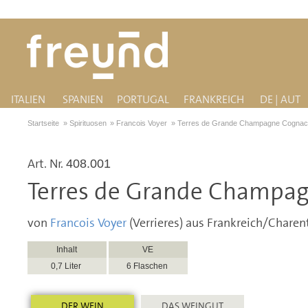
ITALIEN
SPANIEN
PORTUGAL
FRANKREICH
DE | AUT
Startseite
»
Spirituosen
»
Francois Voyer
»
Terres de Grande Champagne Cogna
Art. Nr.
408.001
Terres de Grande Champa
von
Francois Voyer
(Verrieres) aus Frankreich/Charen
Inhalt
VE
0,7 Liter
6 Flaschen
DER WEIN
DAS WEINGUT