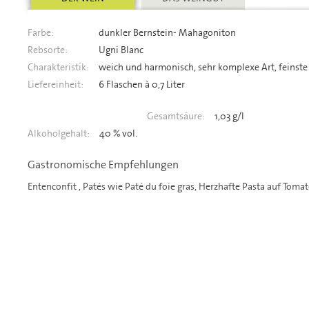
Farbe:
dunkler Bernstein- Mahagoniton
Rebsorte:
Ugni Blanc
Charakteristik:
weich und harmonisch, sehr komplexe Art, feinste
Liefereinheit:
6 Flaschen à 0,7 Liter
Gesamtsäure:
1,03 g/l
Alkoholgehalt:
40 % vol.
Gastronomische Empfehlungen
Entenconfit , Patés wie Paté du foie gras, Herzhafte Pasta auf Toma