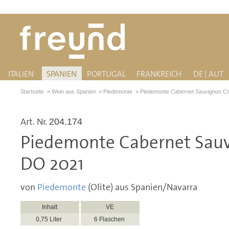
ITALIEN
SPANIEN
PORTUGAL
FRANKREICH
DE | AUT
Startseite
»
Wein aus Spanien
»
Piedemonte
»
Piedemonte Cabernet Sauvignon C
Art. Nr.
204.174
Piedemonte Cabernet Sauv
DO 2021
von
Piedemonte
(Olite) aus Spanien/Navarra
Inhalt
VE
0,75 Liter
6 Flaschen