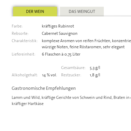
DER WEIN
DAS WEINGUT
Farbe:
kräftiges Rubinrot
Rebsorte:
Cabernet Sauvignon
Charakteristik:
komplexe Aromen von reifen Früchten, konzentrie
würzige Noten, feine Röstaromen, sehr elegant
Liefereinheit:
6 Flaschen à 0,75 Liter
Gesamtsäure:
5,3 g/l
Alkoholgehalt:
14 % vol.
Restzucker:
1,8 g/l
Gastronomische Empfehlungen
Lamm und Wild, kräftige Gerichte von Schwein und Rind, Braten in d
kräftiger Hartkäse