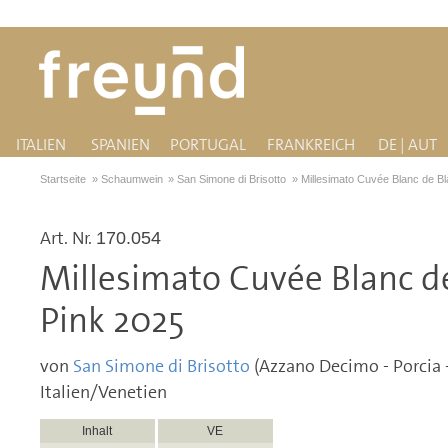
ITALIEN
SPANIEN
PORTUGAL
FRANKREICH
DE | AUT
Startseite
»
Schaumwein
»
San Simone di Brisotto
»
Millesimato Cuvée Blanc de Bl
Art. Nr.
170.054
Millesimato Cuvée Blanc de
Pink 2025
von
San Simone di Brisotto
(Azzano Decimo - Porcia -
Italien/Venetien
Inhalt
VE