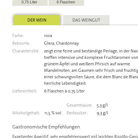
0,75 Liter
6 Flaschen
DER WEIN
DAS WEINGUT
Farbe:
rosa
Rebsorte:
Glera, Chardonnay
Charakteristik:
zeigt eine feine und beständige Perlage, in der Na
treffen intensive und komplexe Fruchtaromen vo
grünem Äpfel und weißem Pfirsich auf warme
Mandelnoten, am Gaumen sehr frisch und fruchti
einer schwungvollen Säure, die dem Blanc de Blan
herrliche Lebendigkeit
Liefereinheit:
6 Flaschen à 0,75 Liter
Gesamtsäure:
5,3 g/l
Alkoholgehalt:
11,5 % vol.
Restzucker:
9,3 g/l
Gastronomische Empfehlungen
Exzellenter Aperitif, sehr empfehlenswert mit leichten Risotto-Ge