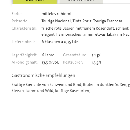
Farbe:
mitteles rubinrot
Rebsorte:
Touriga Nacional, Tinta Roriz, Touriga Francesa
Charakteristik:
frische rote Beeren mit feinem Rosenduft, schlank
elegant, harmonisches Tannin, etwas Tabak im Nac
Liefereinheit:
6 Flaschen à 0,75 Liter
Lagerfähigkeit:
6 Jahre
Gesamtsäure:
5,1 g/l
Alkoholgehalt:
13,5 % vol.
Restzucker:
1,3 g/l
Gastronomische Empfehlungen
kräftige Gerichte von Schwein und Rind, Braten in dunklen Soßen, g
Fleisch, Lamm und Wild, kräftige Käsesorten,