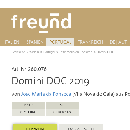
ITALIEN
SPANIEN
PORTUGAL
FRANKREICH
DE | AUT
Startseite
»
Wein aus Portugal
»
Jose Maria da Fonseca
»
Domini DOC
Art. Nr.
260.076
Domini DOC 2019
von
Jose Maria da Fonseca
(Vila Nova de Gaia) aus P
Inhalt
VE
0,75 Liter
6 Flaschen
DER WEIN
DAS WEINGUT