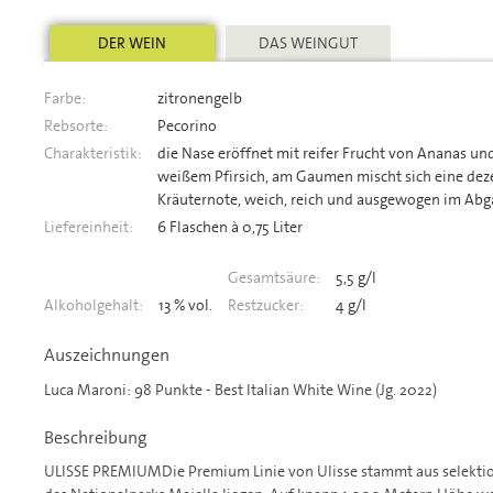
DER WEIN
DAS WEINGUT
Farbe:
zitronengelb
Rebsorte:
Pecorino
Charakteristik:
die Nase eröffnet mit reifer Frucht von Ananas un
weißem Pfirsich, am Gaumen mischt sich eine dez
Kräuternote, weich, reich und ausgewogen im Ab
Liefereinheit:
6 Flaschen à 0,75 Liter
Gesamtsäure:
5,5 g/l
Alkoholgehalt:
13 % vol.
Restzucker:
4 g/l
Auszeichnungen
Luca Maroni: 98 Punkte - Best Italian White Wine (Jg. 2022)
Beschreibung
ULISSE PREMIUMDie Premium Linie von Ulisse stammt aus selekti