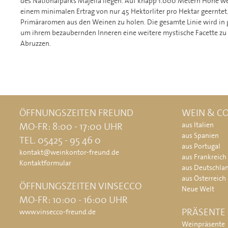
des Nationalparks Majella liegen. Auf knapp 1.000 Metern Höhe we
einem minimalen Ertrag von nur 45 Hektorliter pro Hektar geerntet
Primäraromen aus den Weinen zu holen. Die gesamte Linie wird in 
um ihrem bezaubernden Inneren eine weitere mystische Facette zu
Abruzzen.
ÖFFNUNGSZEITEN FREUND
WEIN & CO
MO-FR: 8:00 - 17:00 UHR
aus Italien
aus Spanien
TEL. 05425 - 95 46 0
aus Portugal
kontakt@weinkontor-freund.de
aus Frankreich
Kontaktformular
aus Deutschla
aus Österreich
ÖFFNUNGSZEITEN VINSECCO
Neue Welt
MO-FR: 10:00 - 16:00 UHR
PRÄSENTE
www.vinsecco-freund.de
Weinpräsente