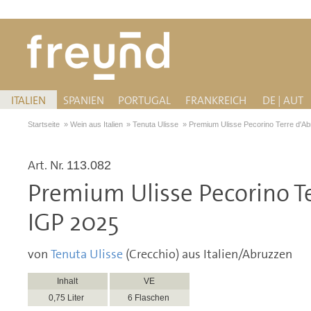
ITALIEN
SPANIEN
PORTUGAL
FRANKREICH
DE | AUT
Startseite
»
Wein aus Italien
»
Tenuta Ulisse
»
Premium Ulisse Pecorino Terre d'A
Art. Nr.
113.082
Premium Ulisse Pecorino T
IGP 2025
von
Tenuta Ulisse
(Crecchio) aus Italien/Abruzzen
Inhalt
VE
0,75 Liter
6 Flaschen