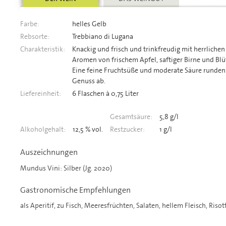
Farbe:
helles Gelb
Rebsorte:
Trebbiano di Lugana
Charakteristik:
Knackig und frisch und trinkfreudig mit herrlichen
Aromen von frischem Apfel, saftiger Birne und Blü
Eine feine Fruchtsüße und moderate Säure runden
Genuss ab.
Liefereinheit:
6 Flaschen à 0,75 Liter
Gesamtsäure:
5,8 g/l
Alkoholgehalt:
12,5 % vol.
Restzucker:
1 g/l
Auszeichnungen
Mundus Vini: Silber (Jg. 2020)
Gastronomische Empfehlungen
als Aperitif, zu Fisch, Meeresfrüchten, Salaten, hellem Fleisch, Riso