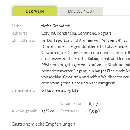
DER WEIN
DAS WEINGUT
Farbe:
tiefes Granatrot
Rebsorte:
Corvina, Rondinella, Corvinone, Negrara
Charakteristik:
im Duft spürbar sind Aromen von Amarena-Kirsch
Dörrpflaumen, Feigen, dunkler Schokolade und ed
Gewürzen, am Gaumen präsentiert eine perfekte 
aus konzentrierter Frucht, Kakao, Tabak und feinen
Röstaromen, getragen von kraftvoller Struktur un
bemerkenswerter Eleganz, ein langes Finale mit N
von Mokka, Gewürzen und reifen Waldbeeren verl
dem Wein große Tiefe und Nachhaltigkeit
Liefereinheit:
6 Flaschen à 0,75 Liter
Gesamtsäure:
6,3 g/l
Alkoholgehalt:
15 % vol.
Restzucker:
6,5 g/l
Gastronomische Empfehlungen