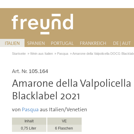
ITALIEN
SPANIEN
PORTUGAL
FRANKREICH
DE | AUT
Startseite
»
Wein aus Italien
»
Pasqua
»
Amarone della Valpolicella DOCG Blacklab
Art. Nr.
105.164
Amarone della Valpolicell
Blacklabel 2021
von
Pasqua
aus Italien/Venetien
Inhalt
VE
0,75 Liter
6 Flaschen