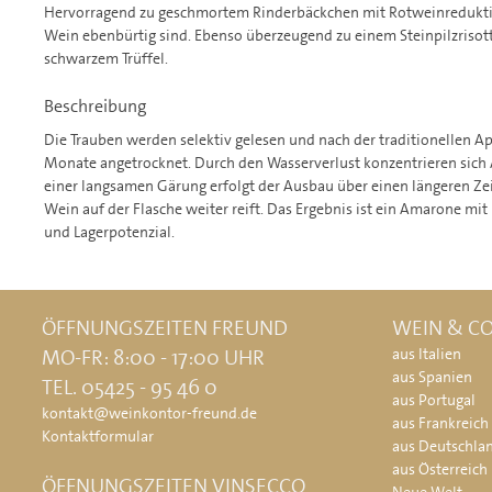
Hervorragend zu geschmortem Rinderbäckchen mit Rotweinreduktio
Wein ebenbürtig sind. Ebenso überzeugend zu einem Steinpilzriso
schwarzem Trüffel.
Beschreibung
Die Trauben werden selektiv gelesen und nach der traditionellen
Monate angetrocknet. Durch den Wasserverlust konzentrieren sich 
einer langsamen Gärung erfolgt der Ausbau über einen längeren Zei
Wein auf der Flasche weiter reift. Das Ergebnis ist ein Amarone mit
und Lagerpotenzial.
ÖFFNUNGSZEITEN FREUND
WEIN & CO
MO-FR: 8:00 - 17:00 UHR
aus Italien
aus Spanien
TEL. 05425 - 95 46 0
aus Portugal
kontakt@weinkontor-freund.de
aus Frankreich
Kontaktformular
aus Deutschla
aus Österreich
ÖFFNUNGSZEITEN VINSECCO