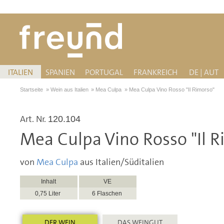
ITALIEN
SPANIEN
PORTUGAL
FRANKREICH
DE | AUT
Startseite
»
Wein aus Italien
»
Mea Culpa
»
Mea Culpa Vino Rosso "Il Rimorso"
Art. Nr.
120.104
Mea Culpa Vino Rosso "Il 
von
Mea Culpa
aus Italien/Süditalien
Inhalt
VE
0,75 Liter
6 Flaschen
DER WEIN
DAS WEINGUT