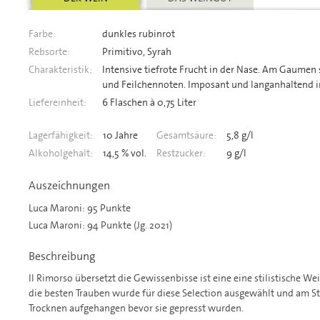
Farbe:
dunkles rubinrot
Rebsorte:
Primitivo, Syrah
Charakteristik:
Intensive tiefrote Frucht in der Nase. Am Gaumen s
und Feilchennoten. Imposant und langanhaltend 
Liefereinheit:
6 Flaschen à 0,75 Liter
Lagerfähigkeit:
10 Jahre
Gesamtsäure:
5,8 g/l
Alkoholgehalt:
14,5 % vol.
Restzucker:
9 g/l
Auszeichnungen
Luca Maroni: 95 Punkte
Luca Maroni: 94 Punkte (Jg. 2021)
Beschreibung
Il Rimorso übersetzt die Gewissenbisse ist eine eine stilistische W
die besten Trauben wurde für diese Selection ausgewählt und am St
Trocknen aufgehangen bevor sie gepresst wurden.