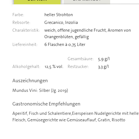
Farbe:
heller Strohton
Rebsorte:
Grecanico, Inzolia
Charakteristik:
weich, offene jugendliche Frucht, Aromen von
Orangenblüten, gefällig
Liefereinheit:
6 Flaschen à 0,75 Liter
Gesamtsäure:
5,9 g/l
Alkoholgehalt:
12,5 % vol.
Restzucker:
3,3 g/l
Auszeichnungen
Mundus Vini: Silber (Jg. 2019)
Gastronomische Empfehlungen
Aperitif, Fisch und Schalentiere,Eierspeisen Nudelgerichte mit hell
Fleisch, Gemüsegerichte wie Gemüseauflauf, Gratin, Risotto