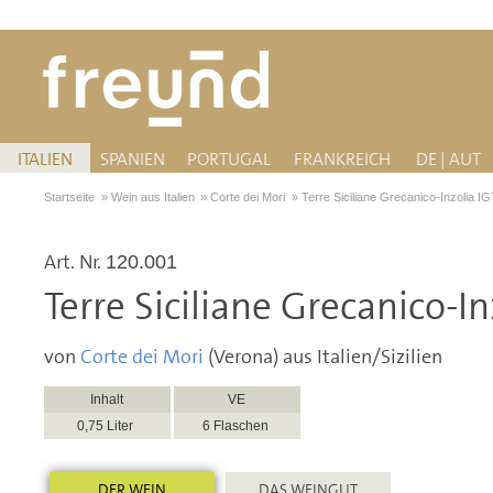
ITALIEN
SPANIEN
PORTUGAL
FRANKREICH
DE | AUT
Startseite
»
Wein aus Italien
»
Corte dei Mori
»
Terre Siciliane Grecanico-Inzolia I
Art. Nr.
120.001
Terre Siciliane Grecanico-I
von
Corte dei Mori
(Verona) aus Italien/Sizilien
Inhalt
VE
0,75 Liter
6 Flaschen
DER WEIN
DAS WEINGUT