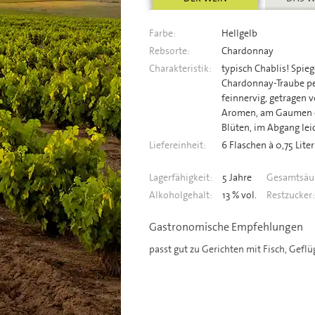
Farbe:
Hellgelb
Rebsorte:
Chardonnay
Charakteristik:
typisch Chablis! Spieg
Chardonnay-Traube per
feinnervig, getragen 
Aromen, am Gaumen e
Blüten, im Abgang leic
Liefereinheit:
6 Flaschen à 0,75 Liter
Lagerfähigkeit:
5 Jahre
Gesamtsäu
Alkoholgehalt:
13 % vol.
Restzucker:
Gastronomische Empfehlungen
passt gut zu Gerichten mit Fisch, Geflü