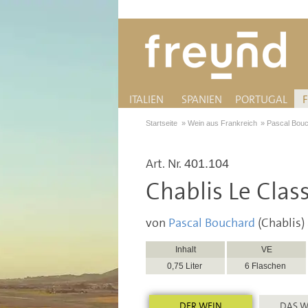
ITALIEN
SPANIEN
PORTUGAL
Startseite
»
Wein aus Frankreich
»
Pascal Bou
Art. Nr.
401.104
Chablis Le Cla
von
Pascal Bouchard
(Chablis)
Inhalt
VE
0,75 Liter
6 Flaschen
DER WEIN
DAS W