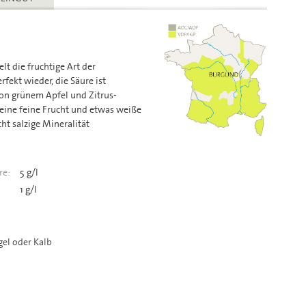
elt die fruchtige Art der
fekt wieder, die Säure ist
von grünem Apfel und Zitrus-
ine feine Frucht und etwas weiße
ht salzige Mineralität
re:
5 g/l
1 g/l
gel oder Kalb