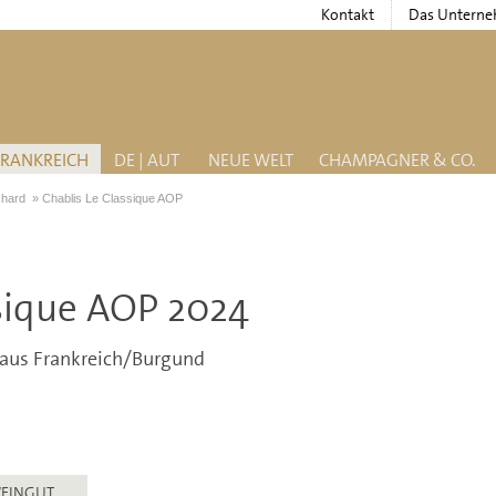
Kontakt
Das Untern
FRANKREICH
DE | AUT
NEUE WELT
CHAMPAGNER & CO.
chard
»
Chablis Le Classique AOP
ssique AOP 2024
 aus Frankreich/Burgund
EINGUT