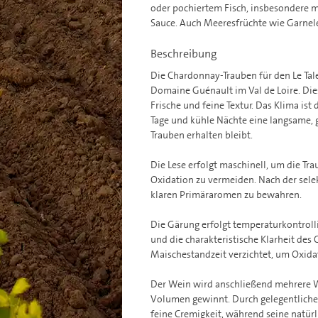
oder pochiertem Fisch, insbesondere mi
Sauce. Auch Meeresfrüchte wie Garnele
Beschreibung
Die Chardonnay-Trauben für den Le Tal
Domaine Guénault im Val de Loire. Die
Frische und feine Textur. Das Klima is
Tage und kühle Nächte eine langsame, 
Trauben erhalten bleibt.
Die Lese erfolgt maschinell, um die Tr
Oxidation zu vermeiden. Nach der sele
klaren Primäraromen zu bewahren.
Die Gärung erfolgt temperaturkontrolli
und die charakteristische Klarheit des
Maischestandzeit verzichtet, um Oxid
Der Wein wird anschließend mehrere W
Volumen gewinnt. Durch gelegentliche
feine Cremigkeit, während seine natürl