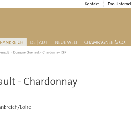
Kontakt
Das Untern
FRANKREICH
DE | AUT
NEUE WELT
CHAMPAGNER & CO.
enault
»
Domaine Guenault - Chardonnay IGP
ult - Chardonnay
ankreich/Loire