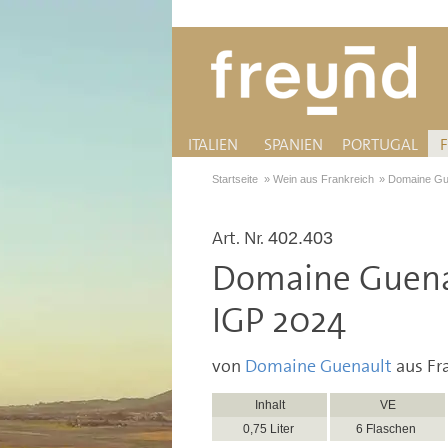
ITALIEN
SPANIEN
PORTUGAL
Startseite
»
Wein aus Frankreich
»
Domaine Gu
Art. Nr.
402.403
Domaine Guena
IGP 2024
von
Domaine Guenault
aus Fr
Inhalt
VE
0,75 Liter
6 Flaschen