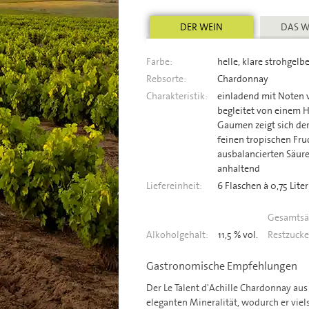
DER WEIN
DAS W
Farbe:
helle, klare strohgelb
Rebsorte:
Chardonnay
Charakteristik:
einladend mit Noten v
begleitet von einem H
Gaumen zeigt sich de
feinen tropischen Fru
ausbalancierten Säure
anhaltend
Liefereinheit:
6 Flaschen à 0,75 Liter
Gesamtsä
Alkoholgehalt:
11,5 % vol.
Restzucke
Gastronomische Empfehlungen
Der Le Talent d'Achille Chardonnay aus
eleganten Mineralität, wodurch er viels