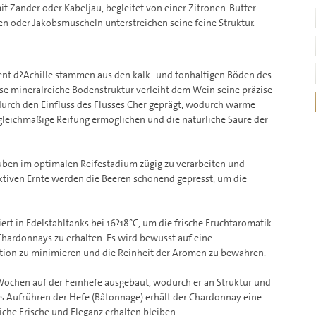
t Zander oder Kabeljau, begleitet von einer Zitronen-Butter-
n oder Jakobsmuscheln unterstreichen seine feine Struktur.
ent d?Achille stammen aus den kalk- und tonhaltigen Böden des
se mineralreiche Bodenstruktur verleiht dem Wein seine präzise
t durch den Einfluss des Flusses Cher geprägt, wodurch warme
gleichmäßige Reifung ermöglichen und die natürliche Säure der
auben im optimalen Reifestadium zügig zu verarbeiten und
ktiven Ernte werden die Beeren schonend gepresst, um die
ert in Edelstahltanks bei 16?18°C, um die frische Fruchtaromatik
 Chardonnays zu erhalten. Es wird bewusst auf eine
ation zu minimieren und die Reinheit der Aromen zu bewahren.
ochen auf der Feinhefe ausgebaut, wodurch er an Struktur und
s Aufrühren der Hefe (Bâtonnage) erhält der Chardonnay eine
iche Frische und Eleganz erhalten bleiben.