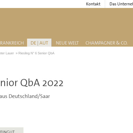
Kontakt
Das Untern
FRANKREICH
DE | AUT
NEUE WELT
CHAMPAGNER & CO.
eter Lauer
»
Riesling N° 6 Senior QbA
enior QbA 2022
 aus Deutschland/Saar
EINGUT