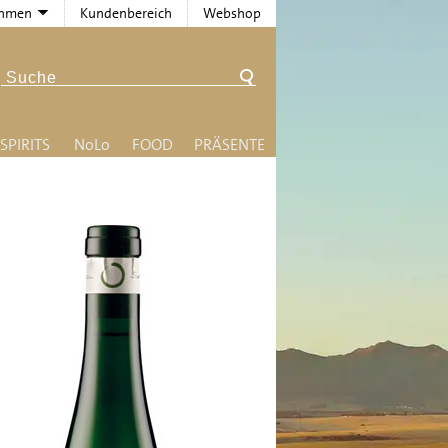
ehmen
Kundenbereich
Webshop
SPIRITS
N
o
L
o
FOOD
PRÄSENTE