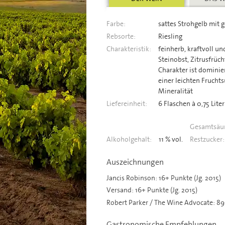
Farbe:
sattes Strohgelb mit 
Rebsorte:
Riesling
Charakteristik:
feinherb, kraftvoll u
Steinobst, Zitrusfrüc
Charakter ist dominier
einer leichten Frucht
Mineralität
Liefereinheit:
6 Flaschen à 0,75 Liter
Gesamtsäur
Alkoholgehalt:
11 % vol.
Restzucker:
Auszeichnungen
Jancis Robinson: 16+ Punkte (Jg. 2015)
Versand: 16+ Punkte (Jg. 2015)
Robert Parker / The Wine Advocate: 89-
Gastronomische Empfehlungen