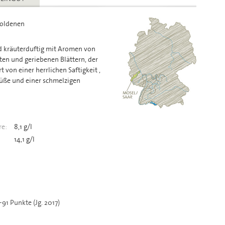
goldenen
nd kräuterduftig mit Aromen von
hten und geriebenen Blättern, der
t von einer herrlichen Saftigkeit ,
süße und einer schmelzigen
e:
8,1 g/l
14,1 g/l
91 Punkte (Jg. 2017)