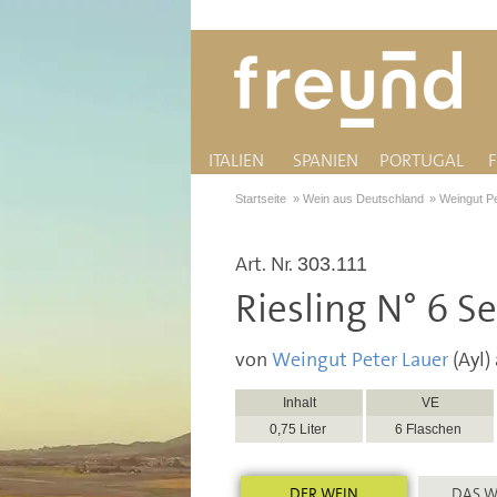
ITALIEN
SPANIEN
PORTUGAL
Startseite
»
Wein aus Deutschland
»
Weingut P
Art. Nr.
303.111
Riesling N° 6 S
von
Weingut Peter Lauer
(Ayl)
Inhalt
VE
0,75 Liter
6 Flaschen
DER WEIN
DAS W