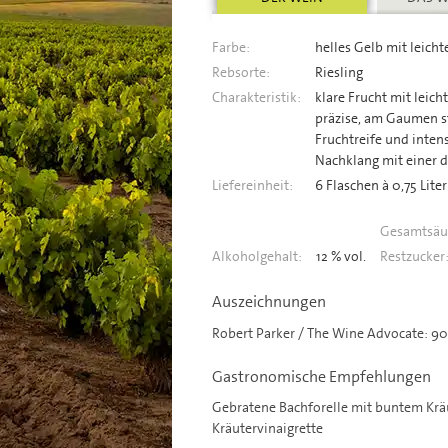
Farbe:
helles Gelb mit leich
Rebsorte:
Riesling
Charakteristik:
klare Frucht mit leic
präzise, am Gaumen st
Fruchtreife und inten
Nachklang mit einer d
Liefereinheit:
6 Flaschen à 0,75 Liter
Gesamtsäu
Alkoholgehalt:
12 % vol.
Restzucker
Auszeichnungen
Robert Parker / The Wine Advocate: 90 
Gastronomische Empfehlungen
Gebratene Bachforelle mit buntem Kräut
Kräutervinaigrette