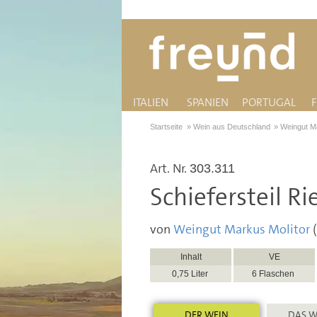
ITALIEN
SPANIEN
PORTUGAL
Startseite
»
Wein aus Deutschland
»
Weingut M
Art. Nr.
303.311
Schiefersteil R
von
Weingut Markus Molitor
(
Inhalt
VE
0,75 Liter
6 Flaschen
DER WEIN
DAS W