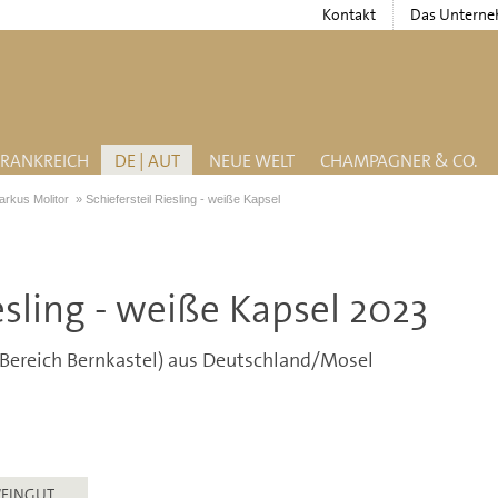
Kontakt
Das Untern
FRANKREICH
DE | AUT
NEUE WELT
CHAMPAGNER & CO.
arkus Molitor
»
Schiefersteil Riesling - weiße Kapsel
iesling - weiße Kapsel 2023
Bereich Bernkastel) aus Deutschland/Mosel
EINGUT