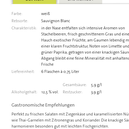
Farbe:
weiß
Rebsorte:
Sauvignon Blanc
Charakteristik:
in der Nase entfalten sich intensive Aromen von
Stachelbeeren, frisch geschnittenem Gras und ei
Hauch exotischer Früchte, am Gaumen lebendig m
einer klaren Fruchtstruktur, Noten von Limette un
grüner Paprika, getragen von einer knackigen Säur
Abgang bleibt eine feine Mineralität mit anhalten
Frische
Liefereinheit:
6 Flaschen à 0,75 Liter
Gesamtsäure:
5,9 g/l
Alkoholgehalt:
12,5 % vol.
Restzucker:
3,9 g/l
Gastronomische Empfehlungen
Perfekt zu frischen Salaten mit Ziegenkäse und karamellisierten Nü
wie Thai-Garnelen mit Zitronengras und Koriander. Die knackige Säu
harmonieren besonders gut mit leichten Fischgerichten.