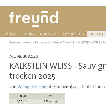
ITALIEN
SPANIEN
PORTUGAL
FRANKREICH
DE | AUT
Startseite
»
Wein aus Deutschland
»
Weingut Espenhof
»
KALKSTEIN WEISS - Sau
Art. Nr.
303.126
KALKSTEIN WEISS - Sauvig
trocken 2025
von
Weingut Espenhof
(Flonheim) aus Deutschland
Inhalt
VE
0,75 Liter
6 Flaschen