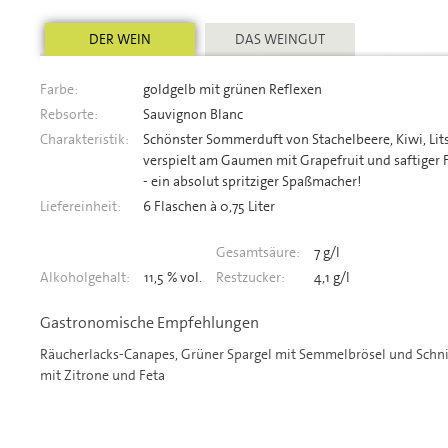
DER WEIN
DAS WEINGUT
Farbe:
goldgelb mit grünen Reflexen
Rebsorte:
Sauvignon Blanc
Charakteristik:
Schönster Sommerduft von Stachelbeere, Kiwi, Lits
verspielt am Gaumen mit Grapefruit und saftiger 
- ein absolut spritziger Spaßmacher!
Liefereinheit:
6 Flaschen à 0,75 Liter
Gesamtsäure:
7 g/l
Alkoholgehalt:
11,5 % vol.
Restzucker:
4,1 g/l
Gastronomische Empfehlungen
Räucherlacks-Canapes, Grüner Spargel mit Semmelbrösel und Schn
mit Zitrone und Feta