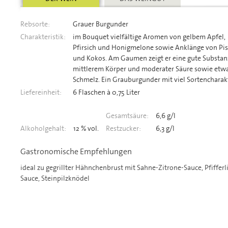
Rebsorte:
Grauer Burgunder
Charakteristik:
im Bouquet vielfältige Aromen von gelbem Apfel,
Pfirsich und Honigmelone sowie Anklänge von Pis
und Kokos. Am Gaumen zeigt er eine gute Substanz
mittlerem Körper und moderater Säure sowie etw
Schmelz. Ein Grauburgunder mit viel Sortencharak
Liefereinheit:
6 Flaschen à 0,75 Liter
Gesamtsäure:
6,6 g/l
Alkoholgehalt:
12 % vol.
Restzucker:
6,3 g/l
Gastronomische Empfehlungen
ideal zu gegrillter Hähnchenbrust mit Sahne-Zitrone-Sauce, Pfiffer
Sauce, Steinpilzknödel