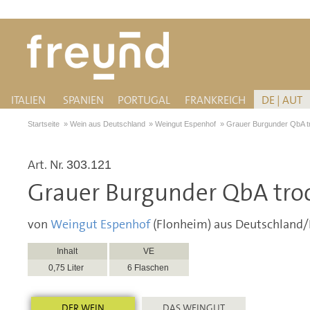
ITALIEN
SPANIEN
PORTUGAL
FRANKREICH
DE | AUT
Startseite
»
Wein aus Deutschland
»
Weingut Espenhof
»
Grauer Burgunder QbA t
Art. Nr.
303.121
Grauer Burgunder QbA tro
von
Weingut Espenhof
(Flonheim) aus Deutschland
Inhalt
VE
0,75 Liter
6 Flaschen
DER WEIN
DAS WEINGUT