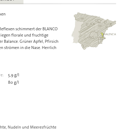
xen
 Reflexen schimmert der BLANCO
egen florale und fruchtige
 Balance. Grüner Apfel, Pfirsich
en strömen in die Nase. Herrlich
e:
5,9 g/l
80 g/l
ichte, Nudeln und Meeresfrüchte